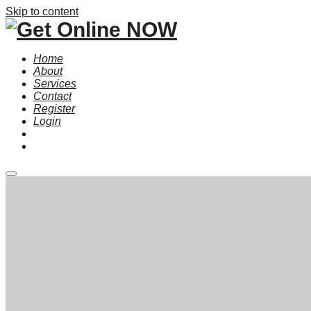
Skip to content
Home
About
Services
Contact
Register
Login
Main
menu