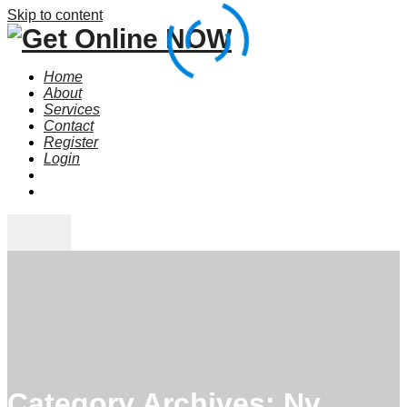
Skip to content
Home
About
Services
Contact
Register
Login
Category Archives:
Nv