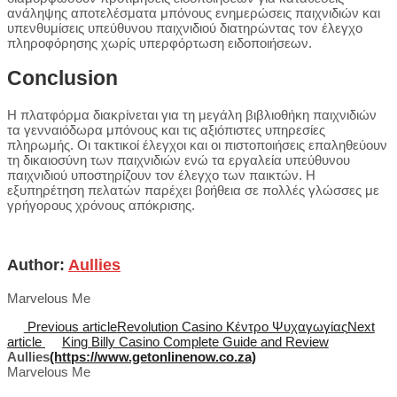
ανάληψης αποτελέσματα μπόνους ενημερώσεις παιχνιδιών και
υπενθυμίσεις υπεύθυνου παιχνιδιού διατηρώντας τον έλεγχο
πληροφόρησης χωρίς υπερφόρτωση ειδοποιήσεων.
Conclusion
Η πλατφόρμα διακρίνεται για τη μεγάλη βιβλιοθήκη παιχνιδιών
τα γενναιόδωρα μπόνους και τις αξιόπιστες υπηρεσίες
πληρωμής. Οι τακτικοί έλεγχοι και οι πιστοποιήσεις επαληθεύουν
τη δικαιοσύνη των παιχνιδιών ενώ τα εργαλεία υπεύθυνου
παιχνιδιού υποστηρίζουν τον έλεγχο των παικτών. Η
εξυπηρέτηση πελατών παρέχει βοήθεια σε πολλές γλώσσες με
γρήγορους χρόνους απόκρισης.
Author:
Aullies
Marvelous Me
Previous article
Revolution Casino Κέντρο Ψυχαγωγίας
Next
article
King Billy Casino Complete Guide and Review
Aullies
(https://www.getonlinenow.co.za)
Marvelous Me