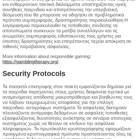
και ενθαρρύνουν τακτικά διαλείμματα υποστηρίζοντας υγιείς
συνήθειες παιχνιδιού και αποτρέποντας την υπερβολική
δέσμευση που θα μπορούσε να οδηγήσει σε προβληματικά
πρότυπα συμπεριφοράς. δραστηριότητας παρακολούθηση Η
λογαριασμού παρακολουθεί τις τοποθεσίες σύνδεσης τα
αποτυπώματα συσκευών τα μοτίβα συναλλαγών και τις
ανωμαλίες συμπεριφοράς ειδοποιώντας τους χρήστες για
ύποπτες δραστηριότητες και επιτρέποντας ταχεία απόκριση σε
πιθανές παραβιάσεις ασφαλείας.
More information about responsible gaming:
https://gamblingtherapy.org/
.
Security Protocols
Τα ποσοστά επιστροφής στον παίκτη εμφανίζονται δημόσια για
τα παιχνίδια παρέχοντας στους χρήστες διαφάνεια σχετικά με
αναμενόμενες απόδοσης μακροπρόθεσμα και βοηθώντας τους
να λάβουν τεκμηριωμένες αποφάσεις για την επιλογή
παιχνιδιού. αντιγράφων συστήματα Τα ασφαλείας διατηρούν
πλεονάζοντα αντίγραφα δεδομένων σε ασφαλείς τοποθεσίες
εξασφαλίζοντας δυνατότητες ανάκτησης σε σενάρια αποτυχίας
συστήματος χωρίς να θέτουν σε κίνδυνο την ασφάλεια
πληροφοριών. Τα πρωτόκολλα κρυπτογράφησης εφαρμόζουν
προηγμένα κρυπτογραφικά πρότυπα προστατεύοντας όλες τις