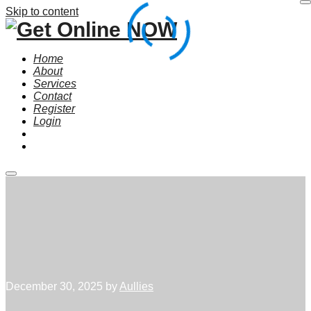
Skip to content
Home
About
Services
Contact
Register
Login
Main
menu
December 30, 2025
by
Aullies