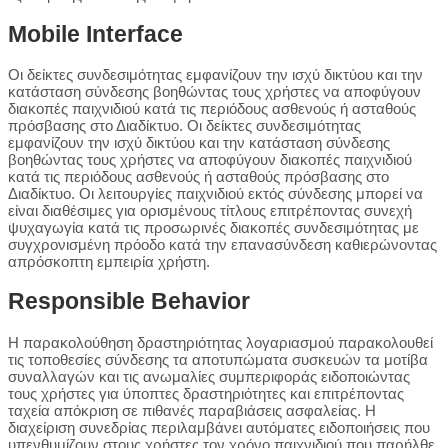
Mobile Interface
Οι δείκτες συνδεσιμότητας εμφανίζουν την ισχύ δικτύου και την
κατάσταση σύνδεσης βοηθώντας τους χρήστες να αποφύγουν
διακοπές παιχνιδιού κατά τις περιόδους ασθενούς ή ασταθούς
πρόσβασης στο Διαδίκτυο. Οι δείκτες συνδεσιμότητας
εμφανίζουν την ισχύ δικτύου και την κατάσταση σύνδεσης
βοηθώντας τους χρήστες να αποφύγουν διακοπές παιχνιδιού
κατά τις περιόδους ασθενούς ή ασταθούς πρόσβασης στο
Διαδίκτυο. Οι λειτουργίες παιχνιδιού εκτός σύνδεσης μπορεί να
είναι διαθέσιμες για ορισμένους τίτλους επιτρέποντας συνεχή
ψυχαγωγία κατά τις προσωρινές διακοπές συνδεσιμότητας με
συγχρονισμένη πρόοδο κατά την επανασύνδεση καθιερώνοντας
απρόσκοπτη εμπειρία χρήστη.
Responsible Behavior
Η παρακολούθηση δραστηριότητας λογαριασμού παρακολουθεί
τις τοποθεσίες σύνδεσης τα αποτυπώματα συσκευών τα μοτίβα
συναλλαγών και τις ανωμαλίες συμπεριφοράς ειδοποιώντας
τους χρήστες για ύποπτες δραστηριότητες και επιτρέποντας
ταχεία απόκριση σε πιθανές παραβιάσεις ασφαλείας. Η
διαχείριση συνεδρίας περιλαμβάνει αυτόματες ειδοποιήσεις που
υπενθυμίζουν στους χρήστες τον χρόνο παιχνιδιού που παρήλθε