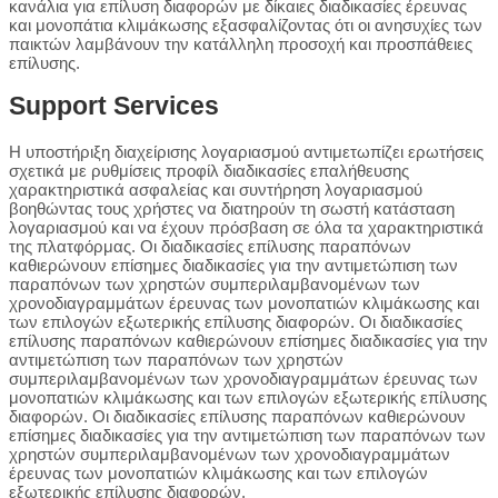
κανάλια για επίλυση διαφορών με δίκαιες διαδικασίες έρευνας
και μονοπάτια κλιμάκωσης εξασφαλίζοντας ότι οι ανησυχίες των
παικτών λαμβάνουν την κατάλληλη προσοχή και προσπάθειες
επίλυσης.
Support Services
Η υποστήριξη διαχείρισης λογαριασμού αντιμετωπίζει ερωτήσεις
σχετικά με ρυθμίσεις προφίλ διαδικασίες επαλήθευσης
χαρακτηριστικά ασφαλείας και συντήρηση λογαριασμού
βοηθώντας τους χρήστες να διατηρούν τη σωστή κατάσταση
λογαριασμού και να έχουν πρόσβαση σε όλα τα χαρακτηριστικά
της πλατφόρμας. Οι διαδικασίες επίλυσης παραπόνων
καθιερώνουν επίσημες διαδικασίες για την αντιμετώπιση των
παραπόνων των χρηστών συμπεριλαμβανομένων των
χρονοδιαγραμμάτων έρευνας των μονοπατιών κλιμάκωσης και
των επιλογών εξωτερικής επίλυσης διαφορών. Οι διαδικασίες
επίλυσης παραπόνων καθιερώνουν επίσημες διαδικασίες για την
αντιμετώπιση των παραπόνων των χρηστών
συμπεριλαμβανομένων των χρονοδιαγραμμάτων έρευνας των
μονοπατιών κλιμάκωσης και των επιλογών εξωτερικής επίλυσης
διαφορών. Οι διαδικασίες επίλυσης παραπόνων καθιερώνουν
επίσημες διαδικασίες για την αντιμετώπιση των παραπόνων των
χρηστών συμπεριλαμβανομένων των χρονοδιαγραμμάτων
έρευνας των μονοπατιών κλιμάκωσης και των επιλογών
εξωτερικής επίλυσης διαφορών.