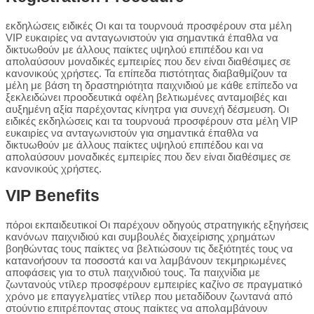
εκδηλώσεις ειδικές Οι και τα τουρνουά προσφέρουν στα μέλη
VIP ευκαιρίες να ανταγωνιστούν για σημαντικά έπαθλα να
δικτυωθούν με άλλους παίκτες υψηλού επιπέδου και να
απολαύσουν μοναδικές εμπειρίες που δεν είναι διαθέσιμες σε
κανονικούς χρήστες. Τα επίπεδα πιστότητας διαβαθμίζουν τα
μέλη με βάση τη δραστηριότητα παιχνιδιού με κάθε επίπεδο να
ξεκλειδώνει προοδευτικά οφέλη βελτιωμένες ανταμοιβές και
αυξημένη αξία παρέχοντας κίνητρα για συνεχή δέσμευση. Οι
ειδικές εκδηλώσεις και τα τουρνουά προσφέρουν στα μέλη VIP
ευκαιρίες να ανταγωνιστούν για σημαντικά έπαθλα να
δικτυωθούν με άλλους παίκτες υψηλού επιπέδου και να
απολαύσουν μοναδικές εμπειρίες που δεν είναι διαθέσιμες σε
κανονικούς χρήστες.
VIP Benefits
πόροι εκπαιδευτικοί Οι παρέχουν οδηγούς στρατηγικής εξηγήσεις
κανόνων παιχνιδιού και συμβουλές διαχείρισης χρημάτων
βοηθώντας τους παίκτες να βελτιώσουν τις δεξιότητές τους να
κατανοήσουν τα ποσοστά και να λαμβάνουν τεκμηριωμένες
αποφάσεις για το στυλ παιχνιδιού τους. Τα παιχνίδια με
ζωντανούς ντίλερ προσφέρουν εμπειρίες καζίνο σε πραγματικό
χρόνο με επαγγελματίες ντίλερ που μεταδίδουν ζωντανά από
στούντιο επιτρέποντας στους παίκτες να απολαμβάνουν