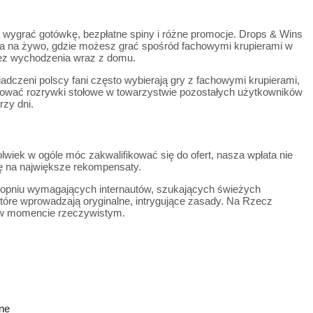
ożna wygrać gotówkę, bezpłatne spiny i różne promocje. Drops & Wins
yna na żywo, gdzie możesz grać spośród fachowymi krupierami w
bez wychodzenia wraz z domu.
adczeni polscy fani często wybierają gry z fachowymi krupierami,
óbować rozrywki stołowe w towarzystwie pozostałych użytkowników
zy dni.
wiek w ogóle móc zakwalifikować się do ofert, nasza wpłata nie
ę na największe rekompensaty.
topniu wymagających internautów, szukających świeżych
óre wprowadzają oryginalne, intrygujące zasady. Na Rzecz
ej w momencie rzeczywistym.
ne