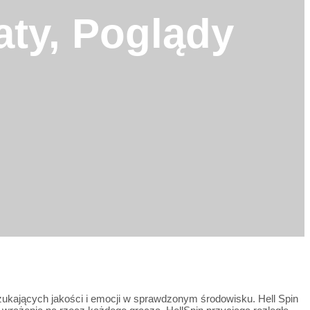
aty, Poglądy
zukających jakości i emocji w sprawdzonym środowisku. Hell Spin