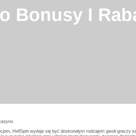
no Bonusy I Rab
ocjom, HellSpin wydaje się być doskonałym rodzajem gwoli graczy s