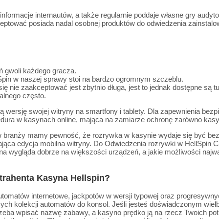
nformacje internautów, a także regularnie poddaje własne gry audyt
akceptować posiada nadal osobnej produktów do odwiedzenia zainstalow
ań gwoli każdego gracza.
 Spin w naszej sprawy stoi na bardzo ogromnym szczeblu.
ę nie zaakceptować jest zbytnio długa, jest to jednak dostępne są tu 
talnego często.
aną wersję swojej witryny na smartfony i tablety. Dla zapewnienia 
dura w kasynach online, mająca na zamiarze ochronę zarówno kasyna
w branży mamy pewność, że rozrywka w kasynie wydaje się być bezp
ałająca edycja mobilna witryny. Do Odwiedzenia rozrywki w HellSpin
lna wygląda dobrze na większości urządzeń, a jakie możliwości naj
rahenta Kasyna Hellspin?
utomatów internetowe, jackpotów w wersji typowej oraz progresywn
ych kolekcji automatów do konsol. Jeśli jesteś doświadczonym wielbi
ba wpisać nazwę zabawy, a kasyno prędko ją na rzecz Twoich potrz