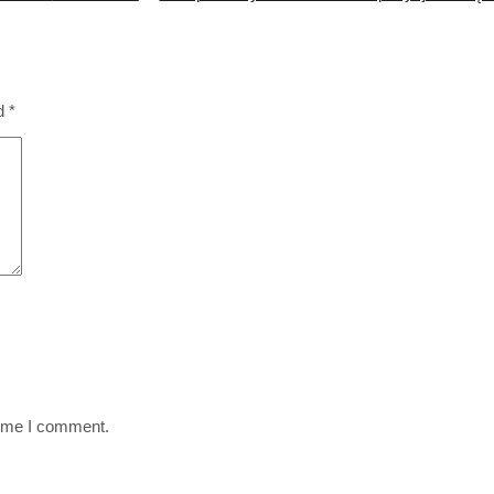
ed
*
time I comment.