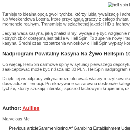
Turnieje to idealna opcja gwoli tychże, którzy lubią rywalizację i 
lub Weekendowa Loteria, które przyciągają graczy z całego świat
momencie realnym. Transmisje w szlachetnej jakości HD z fachow
Jedyną wadą kasyna, jaką znaleźliśmy, wydaje się być względnie ni
których zbiór dostępna jest także w Hell Spin. To zupełnie nowy
kasyna. Średni czas rozpatrzenia wniosków o Hell Spin wypłaty k
Nadprogram Powitalny Kasyna Na Żywo Hellspin 
Co więcej, HellSpin darmowe spiny w sytuacji pierwszego depozytu
zaakceptować może być niższa niż 80 PLN. HellSpin nadprogram 
Dzięki tej współpracy witryna może oferować własnym użytkownik
doświadczeń i emocji. Przekazywane są zarówno doskonałe kategor
tychże, którzy szukają interakcji spośród fachowymi krupierami, 
Author:
Aullies
Marvelous Me
Previous article
Sammenligning Af Gambling Establishment Ude