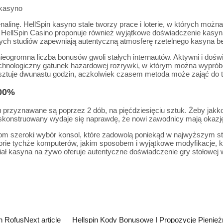
adrenalinę. HellSpin kasyno stale tworzy prace i loterie, w których m
a. HellSpin Casino proponuje również wyjątkowe doświadczenie kas
ych studiów zapewniają autentyczną atmosferę rzetelnego kasyna 
eogromna liczba bonusów gwoli stałych internautów. Aktywni i doświ
 i technologiczny gatunek hazardowej rozrywki, w którym można wypr
osztuje dwunastu godzin, aczkolwiek czasem metoda może zająć do tr
100%
 przyznawane są poprzez 2 dób, na pięćdziesięciu sztuk. Żeby jakkol
skonstruowany wydaje się naprawdę, że nowi zawodnicy mają okazj
om szeroki wybór konsol, które zadowolą poniekąd w najwyższym s
ie tychże komputerów, jakim sposobem i wyjątkowe modyfikacje, kt
dział kasyna na żywo oferuje autentyczne doświadczenie gry stołow
n Rofus
Next article
Hellspin Kody Bonusowe I Propozycje Pienięż