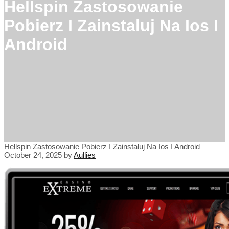
Hellspin Zastosowanie
Pobierz I Zainstaluj Na Ios I
Android
Hellspin Zastosowanie Pobierz I Zainstaluj Na Ios I Android
October 24, 2025
by
Aullies