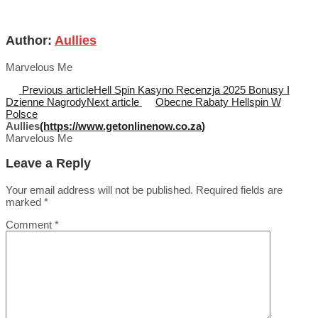
Author:
Aullies
Marvelous Me
Previous article
Hell Spin Kasyno Recenzja 2025 Bonusy I
Dzienne Nagrody
Next article
Obecne Rabaty Hellspin W
Polsce
Aullies
(https://www.getonlinenow.co.za)
Marvelous Me
Leave a Reply
Your email address will not be published.
Required fields are
marked
*
Comment
*