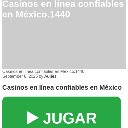
Casinos en línea confiables
en México.1440
Casinos en línea confiables en México.1440
September 8, 2025
by
Aullies
Casinos en línea confiables en México
▶️ JUGAR