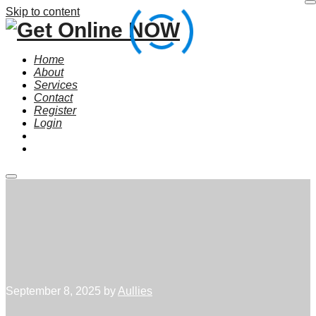
Skip to content
Home
About
Services
Contact
Register
Login
Main
menu
September 8, 2025
by
Aullies