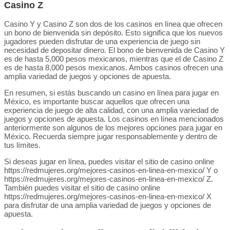
Casino Z
Casino Y y Casino Z son dos de los casinos en línea que ofrecen
un bono de bienvenida sin depósito. Esto significa que los nuevos
jugadores pueden disfrutar de una experiencia de juego sin
necesidad de depositar dinero. El bono de bienvenida de Casino Y
es de hasta 5,000 pesos mexicanos, mientras que el de Casino Z
es de hasta 8,000 pesos mexicanos. Ambos casinos ofrecen una
amplia variedad de juegos y opciones de apuesta.
En resumen, si estás buscando un casino en línea para jugar en
México, es importante buscar aquellos que ofrecen una
experiencia de juego de alta calidad, con una amplia variedad de
juegos y opciones de apuesta. Los casinos en línea mencionados
anteriormente son algunos de los mejores opciones para jugar en
México. Recuerda siempre jugar responsablemente y dentro de
tus límites.
Si deseas jugar en línea, puedes visitar el sitio de casino online
https://redmujeres.org/mejores-casinos-en-linea-en-mexico/ Y o
https://redmujeres.org/mejores-casinos-en-linea-en-mexico/ Z.
También puedes visitar el sitio de casino online
https://redmujeres.org/mejores-casinos-en-linea-en-mexico/ X
para disfrutar de una amplia variedad de juegos y opciones de
apuesta.