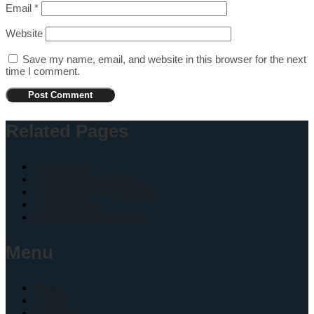
Email
*
Website
Save my name, email, and website in this browser for the next
time I comment.
Related Pages
Get A Quote
Business Automation
Ai Automation Onboading
Privacy Policy
Terms and Conditions
Menu
Home
About
Services