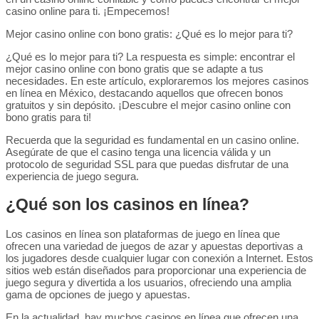
casino online para ti. ¡Empecemos!
Mejor casino online con bono gratis: ¿Qué es lo mejor para ti?
¿Qué es lo mejor para ti? La respuesta es simple: encontrar el
mejor casino online con bono gratis que se adapte a tus
necesidades. En este artículo, exploraremos los mejores casinos
en línea en México, destacando aquellos que ofrecen bonos
gratuitos y sin depósito. ¡Descubre el mejor casino online con
bono gratis para ti!
Recuerda que la seguridad es fundamental en un casino online.
Asegúrate de que el casino tenga una licencia válida y un
protocolo de seguridad SSL para que puedas disfrutar de una
experiencia de juego segura.
¿Qué son los casinos en línea?
Los casinos en línea son plataformas de juego en línea que
ofrecen una variedad de juegos de azar y apuestas deportivas a
los jugadores desde cualquier lugar con conexión a Internet. Estos
sitios web están diseñados para proporcionar una experiencia de
juego segura y divertida a los usuarios, ofreciendo una amplia
gama de opciones de juego y apuestas.
En la actualidad, hay muchos casinos en línea que ofrecen una