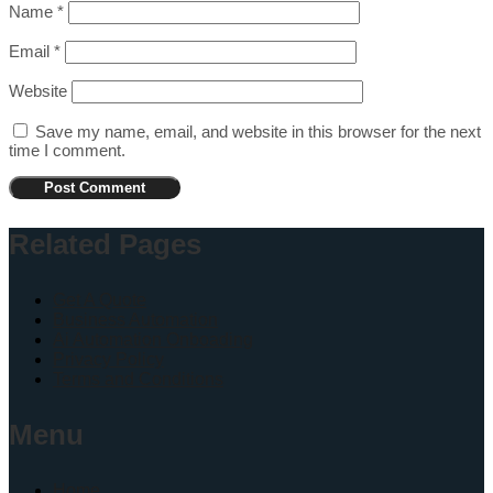
Name
*
Email
*
Website
Save my name, email, and website in this browser for the next
time I comment.
Related Pages
Get A Quote
Business Automation
Ai Automation Onboading
Privacy Policy
Terms and Conditions
Menu
Home