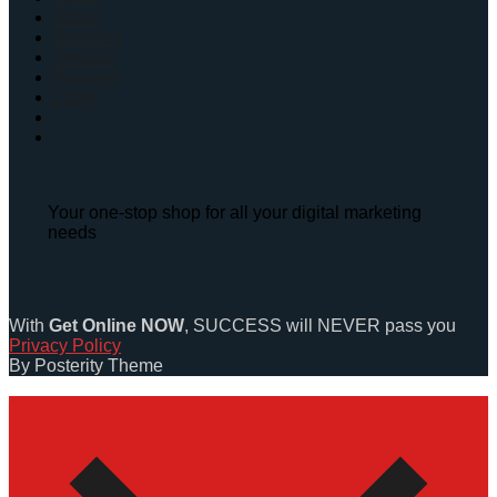
About
Services
Contact
Register
Login
Your one-stop shop for all your digital marketing
needs
With
Get Online NOW
, SUCCESS will NEVER pass you
Privacy Policy
By Posterity Theme