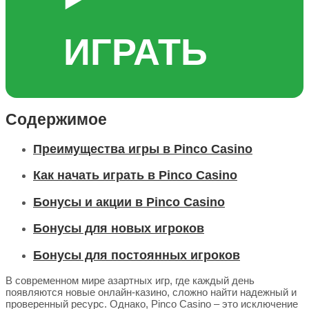
ИГРАТЬ
Содержимое
Преимущества игры в Pinco Casino
Как начать играть в Pinco Casino
Бонусы и акции в Pinco Casino
Бонусы для новых игроков
Бонусы для постоянных игроков
В современном мире азартных игр, где каждый день
появляются новые онлайн-казино, сложно найти надежный и
проверенный ресурс. Однако, Pinco Casino – это исключение