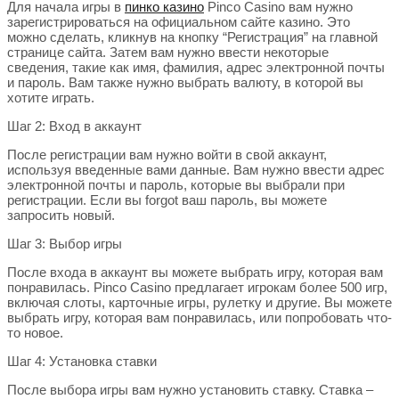
Для начала игры в
пинко казино
Pinco Casino вам нужно
зарегистрироваться на официальном сайте казино. Это
можно сделать, кликнув на кнопку “Регистрация” на главной
странице сайта. Затем вам нужно ввести некоторые
сведения, такие как имя, фамилия, адрес электронной почты
и пароль. Вам также нужно выбрать валюту, в которой вы
хотите играть.
Шаг 2: Вход в аккаунт
После регистрации вам нужно войти в свой аккаунт,
используя введенные вами данные. Вам нужно ввести адрес
электронной почты и пароль, которые вы выбрали при
регистрации. Если вы forgot ваш пароль, вы можете
запросить новый.
Шаг 3: Выбор игры
После входа в аккаунт вы можете выбрать игру, которая вам
понравилась. Pinco Casino предлагает игрокам более 500 игр,
включая слоты, карточные игры, рулетку и другие. Вы можете
выбрать игру, которая вам понравилась, или попробовать что-
то новое.
Шаг 4: Установка ставки
После выбора игры вам нужно установить ставку. Ставка –