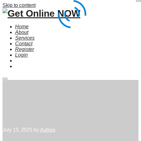
Skip to content
Home
About
Services
Contact
Register
Login
Main
menu
July 15, 2025
by
Aullies