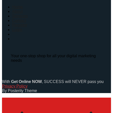
Home
About
Services
Contact
Register
Login
Your one-stop shop for all your digital marketing
needs
With
Get Online NOW
, SUCCESS will NEVER pass you
Privacy Policy
By Posterity Theme