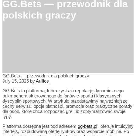
GG.Bets — przewodnik dla
polskich graczy
GG.Bets — przewodnik dla polskich graczy
July 15, 2025
by
Aullies
GG.Bets to platforma, która zyskała reputację dynamicznego
bukmachera skierowanego do fanów e-sportu i klasycznych
dyscyplin sportowych. W artykule przedstawimy najważniejsze
cechy serwisu, opcje płatności, promocje oraz praktyczne porady
dla osób, które chcą rozpocząć grę lub zoptymalizować swoje
typy.
Platforma dostępna jest pod adresem
gg-bets.pl
i oferuje intuicyjny
interfejs, rozbudowaną ofertę rynków oraz wsparcie mobilne. Po