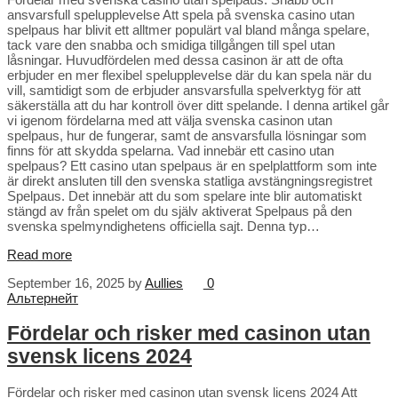
ansvarsfull spelupplevelse Att spela på svenska casino utan
spelpaus har blivit ett alltmer populärt val bland många spelare,
tack vare den snabba och smidiga tillgången till spel utan
låsningar. Huvudfördelen med dessa casinon är att de ofta
erbjuder en mer flexibel spelupplevelse där du kan spela när du
vill, samtidigt som de erbjuder ansvarsfulla spelverktyg för att
säkerställa att du har kontroll över ditt spelande. I denna artikel går
vi igenom fördelarna med att välja svenska casinon utan
spelpaus, hur de fungerar, samt de ansvarsfulla lösningar som
finns för att skydda spelarna. Vad innebär ett casino utan
spelpaus? Ett casino utan spelpaus är en spelplattform som inte
är direkt ansluten till den svenska statliga avstängningsregistret
Spelpaus. Det innebär att du som spelare inte blir automatiskt
stängd av från spelet om du själv aktiverat Spelpaus på den
svenska spelmyndighetens officiella sajt. Denna typ…
Read more
September 16, 2025
by
Aullies
0
Альтернейт
Fördelar och risker med casinon utan
svensk licens 2024
Fördelar och risker med casinon utan svensk licens 2024 Att