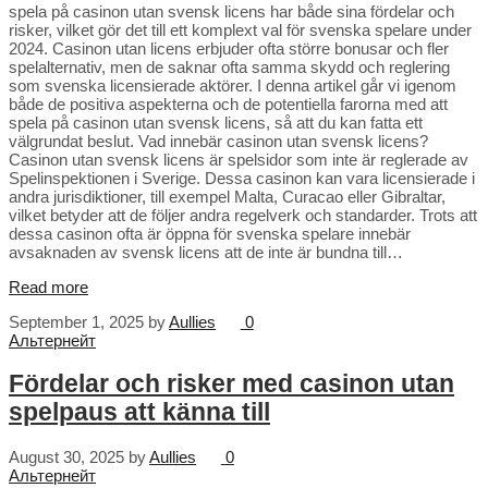
spela på casinon utan svensk licens har både sina fördelar och
risker, vilket gör det till ett komplext val för svenska spelare under
2024. Casinon utan licens erbjuder ofta större bonusar och fler
spelalternativ, men de saknar ofta samma skydd och reglering
som svenska licensierade aktörer. I denna artikel går vi igenom
både de positiva aspekterna och de potentiella farorna med att
spela på casinon utan svensk licens, så att du kan fatta ett
välgrundat beslut. Vad innebär casinon utan svensk licens?
Casinon utan svensk licens är spelsidor som inte är reglerade av
Spelinspektionen i Sverige. Dessa casinon kan vara licensierade i
andra jurisdiktioner, till exempel Malta, Curacao eller Gibraltar,
vilket betyder att de följer andra regelverk och standarder. Trots att
dessa casinon ofta är öppna för svenska spelare innebär
avsaknaden av svensk licens att de inte är bundna till…
Read more
September 1, 2025
by
Aullies
0
Альтернейт
Fördelar och risker med casinon utan
spelpaus att känna till
August 30, 2025
by
Aullies
0
Альтернейт