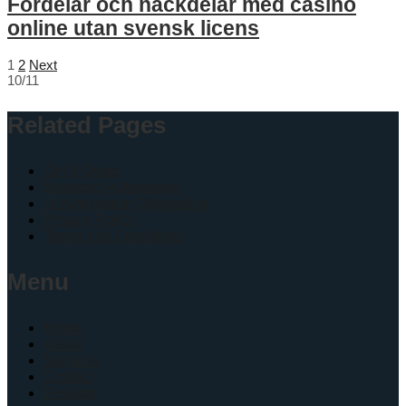
Fördelar och nackdelar med casino
online utan svensk licens
Posts
1
2
Next
10/11
pagination
Related Pages
Get A Quote
Business Automation
Ai Automation Onboading
Privacy Policy
Terms and Conditions
Menu
Home
About
Services
Contact
Register