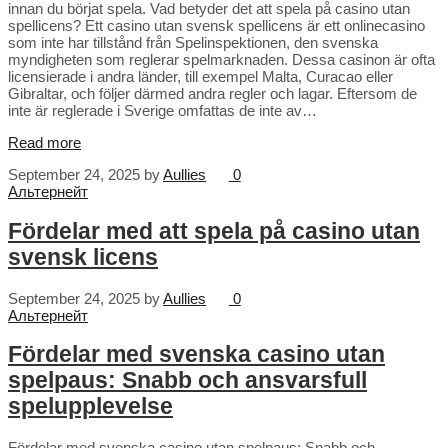
innan du börjat spela. Vad betyder det att spela på casino utan
spellicens? Ett casino utan svensk spellicens är ett onlinecasino
som inte har tillstånd från Spelinspektionen, den svenska
myndigheten som reglerar spelmarknaden. Dessa casinon är ofta
licensierade i andra länder, till exempel Malta, Curacao eller
Gibraltar, och följer därmed andra regler och lagar. Eftersom de
inte är reglerade i Sverige omfattas de inte av…
Read more
September 24, 2025
by
Aullies
0
Альтернейт
Fördelar med att spela på casino utan
svensk licens
September 24, 2025
by
Aullies
0
Альтернейт
Fördelar med svenska casino utan
spelpaus: Snabb och ansvarsfull
spelupplevelse
Fördelar med svenska casino utan spelpaus: Snabb och