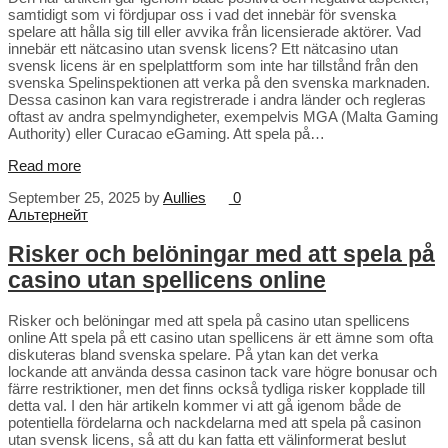
samtidigt som vi fördjupar oss i vad det innebär för svenska
spelare att hålla sig till eller avvika från licensierade aktörer. Vad
innebär ett nätcasino utan svensk licens? Ett nätcasino utan
svensk licens är en spelplattform som inte har tillstånd från den
svenska Spelinspektionen att verka på den svenska marknaden.
Dessa casinon kan vara registrerade i andra länder och regleras
oftast av andra spelmyndigheter, exempelvis MGA (Malta Gaming
Authority) eller Curacao eGaming. Att spela på…
Read more
September 25, 2025
by
Aullies
0
Альтернейт
Risker och belöningar med att spela på
casino utan spellicens online
Risker och belöningar med att spela på casino utan spellicens
online Att spela på ett casino utan spellicens är ett ämne som ofta
diskuteras bland svenska spelare. På ytan kan det verka
lockande att använda dessa casinon tack vare högre bonusar och
färre restriktioner, men det finns också tydliga risker kopplade till
detta val. I den här artikeln kommer vi att gå igenom både de
potentiella fördelarna och nackdelarna med att spela på casinon
utan svensk licens, så att du kan fatta ett välinformerat beslut