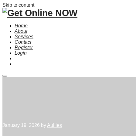
Skip to content
Home
About
Services
Contact
Register
Login
Main
menu
January 19, 2026
by
Aullies