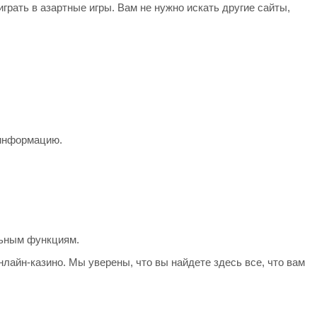
грать в азартные игры. Вам не нужно искать другие сайты,
 информацию.
льным функциям.
лайн-казино. Мы уверены, что вы найдете здесь все, что вам