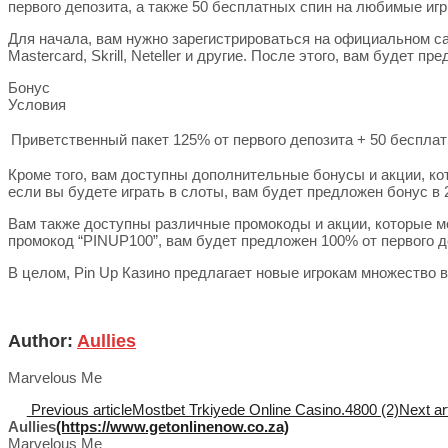
первого депозита, а также 50 бесплатных спин на любимые игр
Для начала, вам нужно зарегистрироваться на официальном са
Mastercard, Skrill, Neteller и другие. После этого, вам будет
Бонус
Условия
Приветственный пакет
125% от первого депозита + 50 беспла
Кроме того, вам доступны дополнительные бонусы и акции, ко
если вы будете играть в слоты, вам будет предложен бонус в
Вам также доступны различные промокоды и акции, которые м
промокод “PINUP100”, вам будет предложен 100% от первого д
В целом, Pin Up Казино предлагает новые игрокам множество в
Author:
Aullies
Marvelous Me
Previous article
Mostbet Trkiyede Online Casino.4800 (2)
Next ar
Aullies
(https://www.getonlinenow.co.za)
Marvelous Me