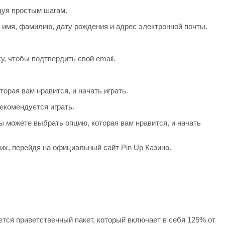
дуя простым шагам.
я имя, фамилию, дату рождения и адрес электронной почты.
у, чтобы подтвердить свой email.
торая вам нравится, и начать играть.
рекомендуется играть.
. Вы можете выбрать опцию, которая вам нравится, и начать
их, перейдя на официальный сайт Pin Up Казино.
ется приветственный пакет, который включает в себя 125% от