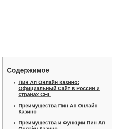
Содержимое
Пин Ап Онлайн Казино:
Официальный Сайт в России и
странах СНГ
Преимущества Пин Ап Онлайн
Казино
Преимущества и Функции Пин Ап
Онлайн Казино