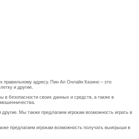
к правильному адресу. Пин Ап Онлайн Казино – это
летку и другие.
ы в безопасности своих данных и средств, а также в
 мошенничества.
 и другие. Мы также предлагаем игрокам возможность играть в
ы также предлагаем игрокам возможность получать выигрыши в