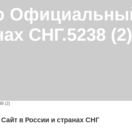
о Официальный
ах СНГ.5238 (2
8 (2)
Сайт в России и странах СНГ