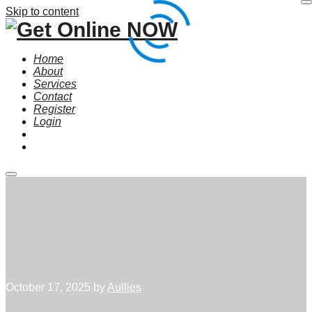
Skip to content
Home
About
Services
Contact
Register
Login
Main
menu
October 17, 2025
by
Aullies