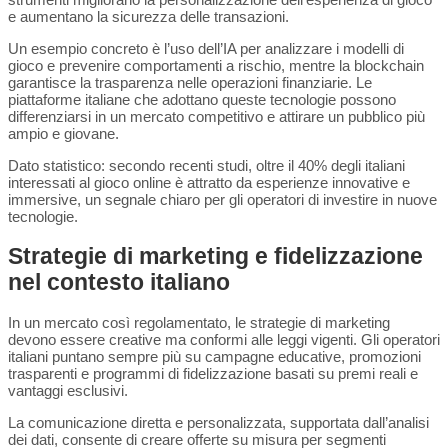
e aumentano la sicurezza delle transazioni.
Un esempio concreto è l’uso dell’IA per analizzare i modelli di
gioco e prevenire comportamenti a rischio, mentre la blockchain
garantisce la trasparenza nelle operazioni finanziarie. Le
piattaforme italiane che adottano queste tecnologie possono
differenziarsi in un mercato competitivo e attirare un pubblico più
ampio e giovane.
Dato statistico: secondo recenti studi, oltre il 40% degli italiani
interessati al gioco online è attratto da esperienze innovative e
immersive, un segnale chiaro per gli operatori di investire in nuove
tecnologie.
Strategie di marketing e fidelizzazione
nel contesto italiano
In un mercato così regolamentato, le strategie di marketing
devono essere creative ma conformi alle leggi vigenti. Gli operatori
italiani puntano sempre più su campagne educative, promozioni
trasparenti e programmi di fidelizzazione basati su premi reali e
vantaggi esclusivi.
La comunicazione diretta e personalizzata, supportata dall’analisi
dei dati, consente di creare offerte su misura per segmenti