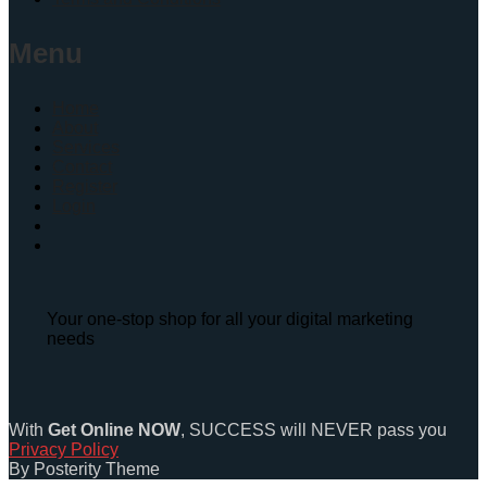
Menu
Home
About
Services
Contact
Register
Login
Your one-stop shop for all your digital marketing
needs
With
Get Online NOW
, SUCCESS will NEVER pass you
Privacy Policy
By Posterity Theme