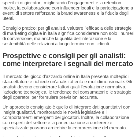
specifici di giocatori, migliorando l’engagement e la retention.
Inoltre, la collaborazione con influencer locali e la partecipazione a
eventi di settore rafforzano la brand awareness e la fiducia degli
utenti.
Consiglio pratico: per gli analisti, valutare l’efficacia delle strategie
di marketing digitale in Italia significa considerare non solo i numeri
di conversione, ma anche la qualità dell’interazione e la
sostenibilità delle relazioni a lungo termine con i clienti.
Prospettive e consigli per gli analisti:
come interpretare i segnali del mercato
Il mercato del gioco d’azzardo online in Italia presenta molteplici
sfaccettature e richiede un’analisi attenta e multidimensionale. Gli
analisti devono considerare fattori quali l’evoluzione normativa,
l’adozione tecnologica, le tendenze dei consumatori e le strategie
degli operatori per formulare previsioni accurate.
Un approccio consigliato è quello di integrare dati quantitativi con
insight qualitativi, monitorando le novità legislative e i
comportamenti emergenti dei giocatori. Inoltre, la collaborazione
con esperti del settore e la partecipazione a conferenze
specializzate possono arricchire la comprensione del mercato.