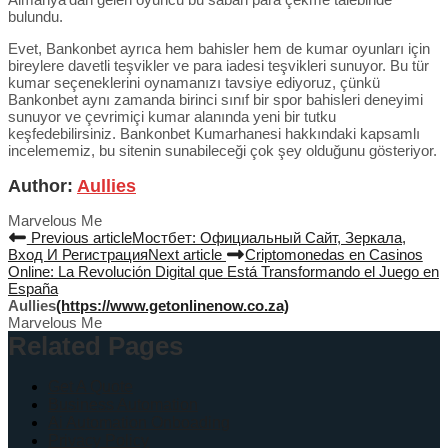
bulundu.
Evet, Bankonbet ayrıca hem bahisler hem de kumar oyunları için
bireylere davetli teşvikler ve para iadesi teşvikleri sunuyor. Bu tür
kumar seçeneklerini oynamanızı tavsiye ediyoruz, çünkü
Bankonbet aynı zamanda birinci sınıf bir spor bahisleri deneyimi
sunuyor ve çevrimiçi kumar alanında yeni bir tutku
keşfedebilirsiniz. Bankonbet Kumarhanesi hakkındaki kapsamlı
incelememiz, bu sitenin sunabileceği çok şey olduğunu gösteriyor.
Author:
Aullies
Marvelous Me
Previous article
Мостбет: Официальный Сайт, Зеркала,
Вход И Регистрация
Next article
Criptomonedas en Casinos
Online: La Revolución Digital que Está Transformando el Juego en
España
Aullies
(https://www.getonlinenow.co.za)
Marvelous Me
Related Pages
Get A Quote
Business Automation
Ai Automation Onboading
Privacy Policy