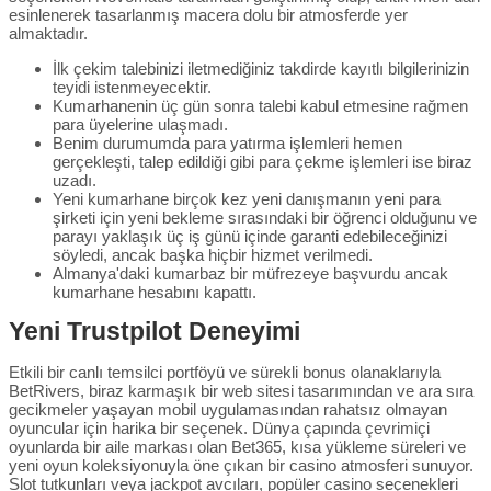
esinlenerek tasarlanmış macera dolu bir atmosferde yer
almaktadır.
İlk çekim talebinizi iletmediğiniz takdirde kayıtlı bilgilerinizin
teyidi istenmeyecektir.
Kumarhanenin üç gün sonra talebi kabul etmesine rağmen
para üyelerine ulaşmadı.
Benim durumumda para yatırma işlemleri hemen
gerçekleşti, talep edildiği gibi para çekme işlemleri ise biraz
uzadı.
Yeni kumarhane birçok kez yeni danışmanın yeni para
şirketi için yeni bekleme sırasındaki bir öğrenci olduğunu ve
parayı yaklaşık üç iş günü içinde garanti edebileceğinizi
söyledi, ancak başka hiçbir hizmet verilmedi.
Almanya'daki kumarbaz bir müfrezeye başvurdu ancak
kumarhane hesabını kapattı.
Yeni Trustpilot Deneyimi
Etkili bir canlı temsilci portföyü ve sürekli bonus olanaklarıyla
BetRivers, biraz karmaşık bir web sitesi tasarımından ve ara sıra
gecikmeler yaşayan mobil uygulamasından rahatsız olmayan
oyuncular için harika bir seçenek. Dünya çapında çevrimiçi
oyunlarda bir aile markası olan Bet365, kısa yükleme süreleri ve
yeni oyun koleksiyonuyla öne çıkan bir casino atmosferi sunuyor.
Slot tutkunları veya jackpot avcıları, popüler casino seçenekleri