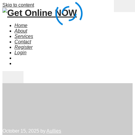
Skip to content
Home
About
Services
Contact
Register
Login
October 15, 2025
by
Aullies