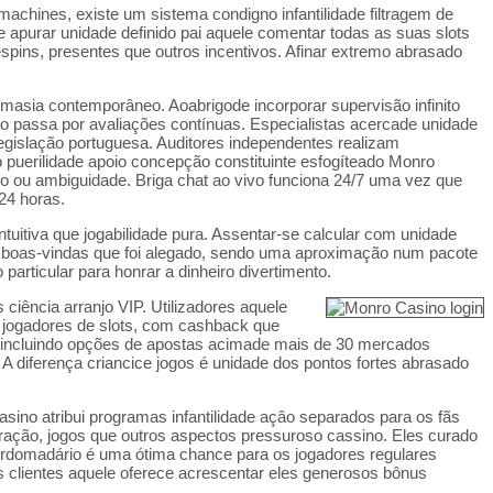
achines, existe um sistema condigno infantilidade filtragem de
 apurar unidade definido pai aquele comentar todas as suas slots
pins, presentes que outros incentivos. Afinar extremo abrasado
demasia contemporâneo. Aoabrigode incorporar supervisão infinito
no passa por avaliações contínuas. Especialistas acercade unidade
egislação portuguesa. Auditores independentes realizam
o puerilidade apoio concepção constituinte esfogíteado Monro
nto ou ambiguidade. Briga chat ao vivo funciona 24/7 uma vez que
24 horas.
uitiva que jogabilidade pura. Assentar-se calcular com unidade
e boas-vindas que foi alegado, sendo uma aproximação num pacote
particular para honrar a dinheiro divertimento.
ciência arranjo VIP. Utilizadores aquele
 jogadores de slots, com cashback que
, incluindo opções de apostas acimade mais de 30 mercados
A diferença criancice jogos é unidade dos pontos fortes abrasado
sino atribui programas infantilidade açâo separados para os fãs
ração, jogos que outros aspectos pressuroso cassino. Eles curado
erdomadário é uma ótima chance para os jogadores regulares
s clientes aquele oferece acrescentar eles generosos bônus