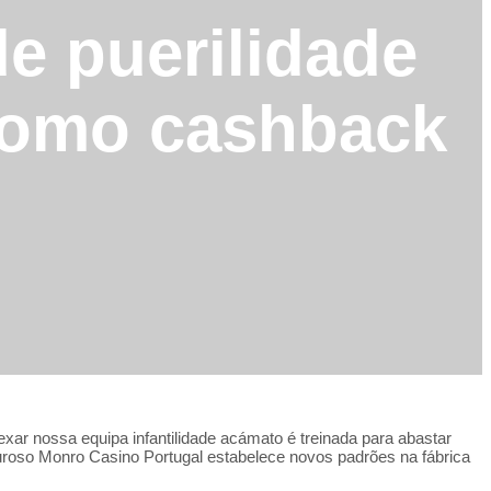
e puerilidade
como cashback
exar nossa equipa infantilidade acámato é treinada para abastar
uroso Monro Casino Portugal estabelece novos padrões na fábrica