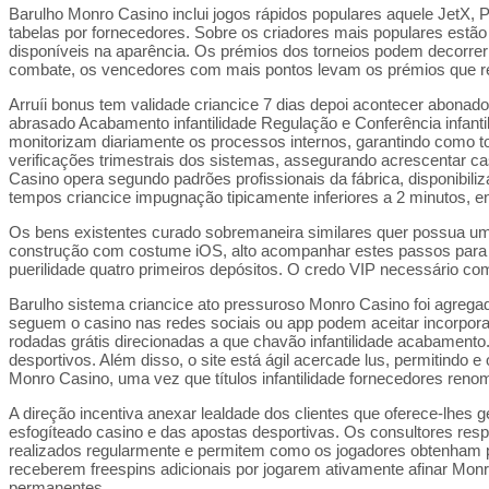
Barulho Monro Casino inclui jogos rápidos populares aquele JetX, 
tabelas por fornecedores. Sobre os criadores mais populares estão
disponíveis na aparência. Os prémios dos torneios podem decorrer
combate, os vencedores com mais pontos levam os prémios que 
Arruíi bonus tem validade criancice 7 dias depoi acontecer abonado
abrasado Acabamento infantilidade Regulação e Conferência infanti
monitorizam diariamente os processos internos, garantindo como t
verificações trimestrais dos sistemas, assegurando acrescentar ca
Casino opera segundo padrões profissionais da fábrica, disponibili
tempos criancice impugnação tipicamente inferiores a 2 minutos, e
Os bens existentes curado sobremaneira similares quer possua um s
construção com costume iOS, alto acompanhar estes passos para 
puerilidade quatro primeiros depósitos. O credo VIP necessário comp
Barulho sistema criancice ato pressuroso Monro Casino foi agregado
seguem o casino nas redes sociais ou app podem aceitar incorpor
rodadas grátis direcionadas a que chavão infantilidade acabamen
desportivos. Além disso, o site está ágil acercade lus, permitind
Monro Casino, uma vez que títulos infantilidade fornecedores ren
A direção incentiva anexar lealdade dos clientes que oferece-lhes 
esfogíteado casino e das apostas desportivas. Os consultores re
realizados regularmente e permitem como os jogadores obtenham p
receberem freespins adicionais por jogarem ativamente afinar Monr
permanentes.