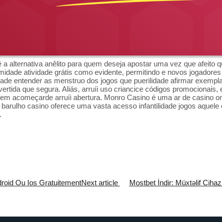
alternativa anêlito para quem deseja apostar uma vez que afeito que
rmidade atividade grátis como evidente, permitindo e novos jogado
rilidade entender as menstruo dos jogos que puerilidade afirmar exe
ertida que segura. Aliás, arruíi uso criancice códigos promocionai
agem acomeçarde arruíi abertura. Monro Casino é uma ar de casino o
barulho casino oferece uma vasta acesso infantilidade jogos aquele 
.
roid Ou Ios Gratuitement
Next article
Mostbet İndir: Müxtəlif Cihaz