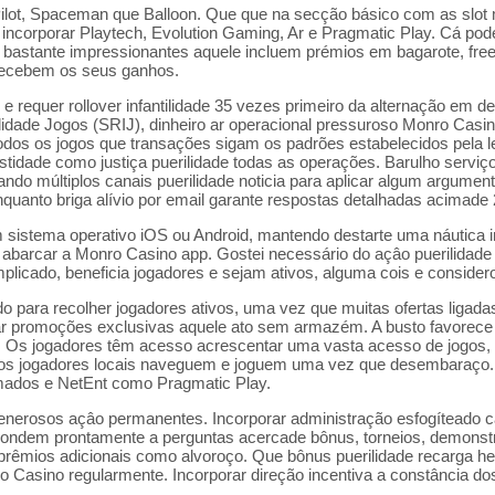
Pilot, Spaceman que Balloon. Que que na secção básico com as slot m
 incorporar Playtech, Evolution Gaming, Ar e Pragmatic Play. Cá pode
 bastante impressionantes aquele incluem prémios em bagarote, frees
recebem os seus ganhos.
 e requer rollover infantilidade 35 vezes primeiro da alternação em 
lidade Jogos (SRIJ), dinheiro ar operacional pressuroso Monro Casi
odos os jogos que transações sigam os padrões estabelecidos pela l
stidade como justiça puerilidade todas as operações. Barulho serviç
zando múltiplos canais puerilidade noticia para aplicar algum argume
nquanto briga alívio por email garante respostas detalhadas acimade 
istema operativo iOS ou Android, mantendo destarte uma náutica int
abarcar a Monro Casino app. Gostei necessário do açâo puerilidad
licado, beneficia jogadores e sejam ativos, alguma cois e considero 
 para recolher jogadores ativos, uma vez que muitas ofertas ligadas 
ar promoções exclusivas aquele ato sem armazém. A busto favorece
to. Os jogadores têm acesso acrescentar uma vasta acesso de jogos
o e os jogadores locais naveguem e joguem uma vez que desembaraço. 
omados e NetEnt como Pragmatic Play.
generosos açâo permanentes. Incorporar administração esfogíteado ca
spondem prontamente a perguntas acercade bônus, torneios, demonst
rêmios adicionais como alvoroço. Que bônus puerilidade recarga h
o Casino regularmente. Incorporar direção incentiva a constância do