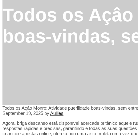
Todos os Açâo 
boas-vindas, 
Todos os Açâo Monro: Atividade puerilidade boas-vindas, sem ent
September 19, 2025
by
Aullies
Agora, briga descanso está disponível acercade britânico aquele ru
respostas rápidas e precisas, garantindo e todas as suas questões 
criancice apostas online, oferecendo uma ar completa uma vez que