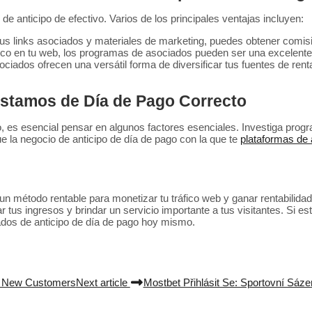
 anticipo de efectivo. Varios de los principales ventajas incluyen:
 tus links asociados y materiales de marketing, puedes obtener comis
fico en tu web, los programas de asociados pueden ser una excelente 
ciados ofrecen una versátil forma de diversificar tus fuentes de re
éstamos de Día de Pago Correcto
 es esencial pensar en algunos factores esenciales. Investiga pro
e la negocio de anticipo de día de pago con la que te
plataformas de a
un método rentable para monetizar tu tráfico web y ganar rentabilida
us ingresos y brindar un servicio importante a tus visitantes. Si está
liados de anticipo de día de pago hoy mismo.
r New Customers
Next article
Mostbet Přihlásit Se: Sportovní Sáze