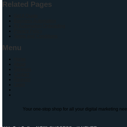
Related Pages
Get A Quote
Business Automation
Ai Automation Onboading
Privacy Policy
Terms and Conditions
Menu
Home
About
Services
Contact
Register
Login
Your one-stop shop for all your digital marketing ne