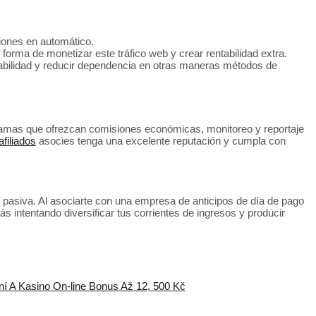
iones en automático.
forma de monetizar este tráfico web y crear rentabilidad extra.
ntabilidad y reducir dependencia en otras maneras métodos de
gramas que ofrezcan comisiones económicas, monitoreo y reportaje
filiados
asocies tenga una excelente reputación y cumpla con
d pasiva. Al asociarte con una empresa de anticipos de día de pago
s intentando diversificar tus corrientes de ingresos y producir
ní A Kasino On-line Bonus Až 12, 500 Kč