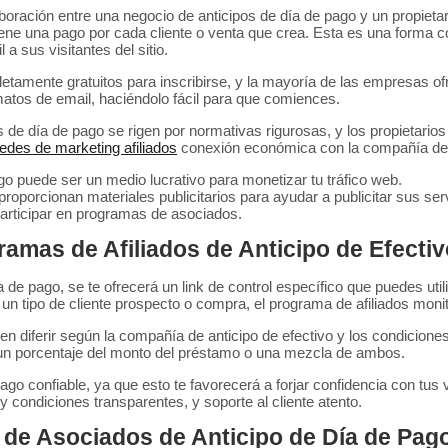
ración entre una negocio de anticipos de día de pago y un propietari
ne una pago por cada cliente o venta que crea. Esta es una forma conoc
a sus visitantes del sitio.
amente gratuitos para inscribirse, y la mayoría de las empresas ofr
matos de email, haciéndolo fácil para que comiences.
s de día de pago se rigen por normativas rigurosas, y los propietari
redes de marketing afiliados
conexión económica con la compañía de ant
o puede ser un medio lucrativo para monetizar tu tráfico web.
roporcionan materiales publicitarios para ayudar a publicitar sus ser
participar en programas de asociados.
mas de Afiliados de Anticipo de Efecti
de pago, se te ofrecerá un link de control específico que puedes util
 un tipo de cliente prospecto o compra, el programa de afiliados moni
n diferir según la compañía de anticipo de efectivo y los condicione
 un porcentaje del monto del préstamo o una mezcla de ambos.
o confiable, ya que esto te favorecerá a forjar confidencia con tus
y condiciones transparentes, y soporte al cliente atento.
a de Asociados de Anticipo de Día de Pag