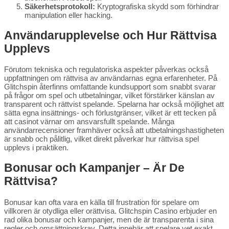
Säkerhetsprotokoll:
Kryptografiska skydd som förhindrar
manipulation eller hacking.
Användarupplevelse och Hur Rättvisa
Upplevs
Förutom tekniska och regulatoriska aspekter påverkas också
uppfattningen om rättvisa av användarnas egna erfarenheter. På
Glitchspin återfinns omfattande kundsupport som snabbt svarar
på frågor om spel och utbetalningar, vilket förstärker känslan av
transparent och rättvist spelande. Spelarna har också möjlighet att
sätta egna insättnings- och förlustgränser, vilket är ett tecken på
att casinot värnar om ansvarsfullt spelande. Många
användarrecensioner framhäver också att utbetalningshastigheten
är snabb och pålitlig, vilket direkt påverkar hur rättvisa spel
upplevs i praktiken.
Bonusar och Kampanjer – Är De
Rättvisa?
Bonusar kan ofta vara en källa till frustration för spelare om
villkoren är otydliga eller orättvisa. Glitchspin Casino erbjuder en
rad olika bonusar och kampanjer, men de är transparenta i sina
regler och omsättningskrav. Detta innebär att spelare vet exakt