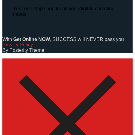
Your one-stop shop for all your digital marketing
needs
With
Get Online NOW
, SUCCESS will NEVER pass you
Privacy Policy
By Posterity Theme