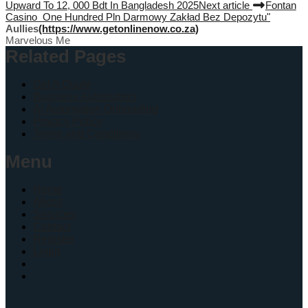
Upward To 12, 000 Bdt In Bangladesh 2025
Next article
Fontan
Casino ️ One Hundred Pln Darmowy Zakład Bez Depozytu"
Aullies
(https://www.getonlinenow.co.za)
Marvelous Me
Related Pages
Get A Quote
Business Automation
Ai Automation Onboading
Privacy Policy
Terms and Conditions
Menu
Home
About
Services
Contact
Register
Login