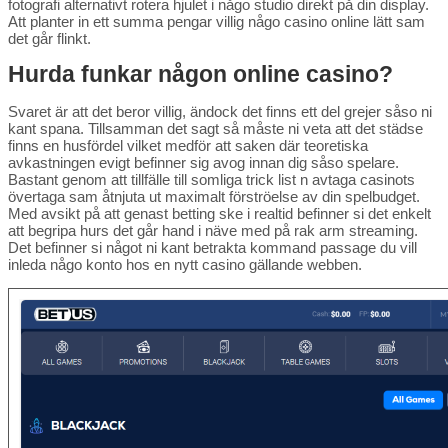
fotografi alternativt rotera hjulet i någo studio direkt på din display.
Att planter in ett summa pengar villig någo casino online lätt sam
det går flinkt.
Hurda funkar någon online casino?
Svaret är att det beror villig, ändock det finns ett del grejer såso ni
kant spana. Tillsamman det sagt så måste ni veta att det städse
finns en husfördel vilket medför att saken där teoretiska
avkastningen evigt befinner sig avog innan dig såso spelare.
Bastant genom att tillfälle till somliga trick list n avtaga casinots
övertaga sam åtnjuta ut maximalt förströelse av din spelbudget.
Med avsikt på att genast betting ske i realtid befinner si det enkelt
att begripa hurs det går hand i näve med på rak arm streaming.
Det befinner si något ni kant betrakta kommand passage du vill
inleda någo konto hos en nytt casino gällande webben.