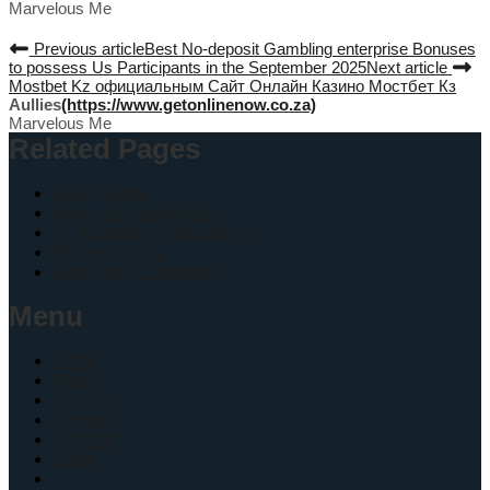
Marvelous Me
Previous article
Best No-deposit Gambling enterprise Bonuses
to possess Us Participants in the September 2025
Next article
Mostbet Kz официальным Сайт Онлайн Казино Мостбет Кз
Aullies
(https://www.getonlinenow.co.za)
Marvelous Me
Related Pages
Get A Quote
Business Automation
Ai Automation Onboading
Privacy Policy
Terms and Conditions
Menu
Home
About
Services
Contact
Register
Login