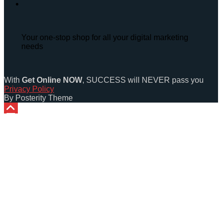
Your one-stop shop for all your digital marketing
needs
With
Get Online NOW
, SUCCESS will NEVER pass you
Privacy Policy
By Posterity Theme