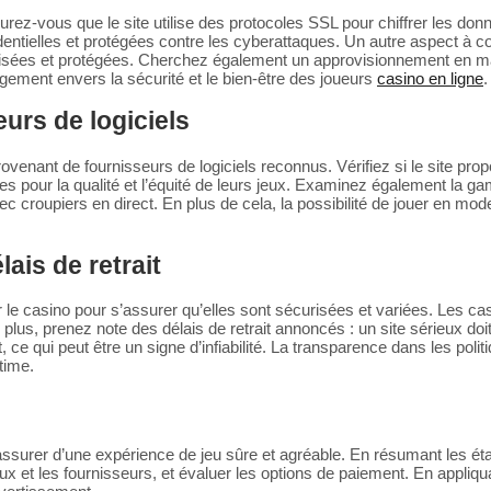
ssurez-vous que le site utilise des protocoles SSL pour chiffrer les d
ntielles et protégées contre les cyberattaques. Un autre aspect à consid
ilisées et protégées. Cherchez également un approvisionnement en ma
agement envers la sécurité et le bien-être des joueurs
casino en ligne
.
eurs de logiciels
 provenant de fournisseurs de logiciels reconnus. Vérifiez si le site
 pour la qualité et l’équité de leurs jeux. Examinez également la gam
 croupiers en direct. En plus de cela, la possibilité de jouer en mod
lais de retrait
e casino pour s’assurer qu’elles sont sécurisées et variées. Les casi
plus, prenez note des délais de retrait annoncés : un site sérieux do
t, ce qui peut être un signe d’infiabilité. La transparence dans les pol
time.
r s’assurer d’une expérience de jeu sûre et agréable. En résumant les 
jeux et les fournisseurs, et évaluer les options de paiement. En appl