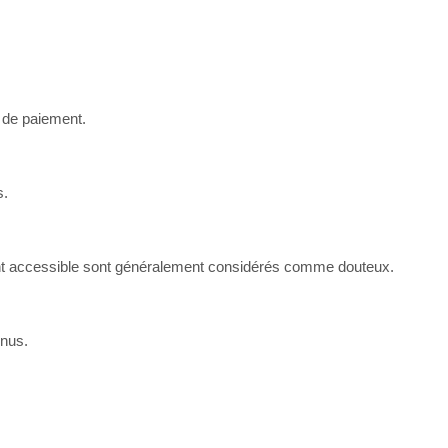
s de paiement.
s.
client accessible sont généralement considérés comme douteux.
nnus.