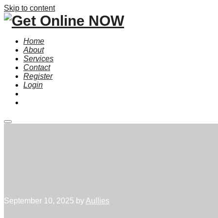
Skip to content
Home
About
Services
Contact
Register
Login
Main
menu
September 10, 2025
by
Aullies