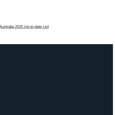
ustralia 2025 Up-to-date List