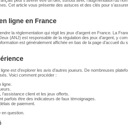
rançais peut s’avérer être un défi, surtout avec l’augmentation du nom
eformes. Cet article vous présente des astuces et des clés pour s’assur
en ligne en France
rendre la réglementation qui régit les jeux d’argent en France. La Fran
Jeux (ANJ) est responsable de la régulation des jeux d’argent, y compr
information est généralement affichée en bas de la page d’accueil du s
périence
 ligne est d’explorer les avis d’autres joueurs. De nombreuses platef
osés. Voici comment procéder :
 ligne.
ueurs.
assistance client et les jeux offerts.
nt parfois être des indicateurs de faux témoignages.
délais de paiement.
e en question.
é