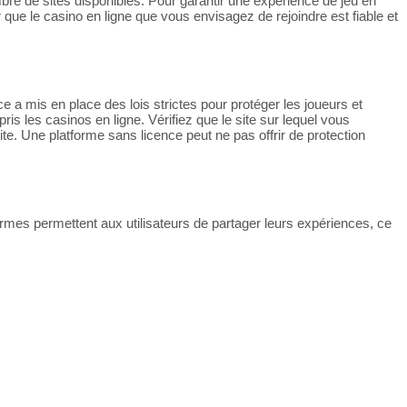
bre de sites disponibles. Pour garantir une expérience de jeu en
er que le casino en ligne que vous envisagez de rejoindre est fiable et
ce a mis en place des lois strictes pour protéger les joueurs et
is les casinos en ligne. Vérifiez que le site sur lequel vous
ite. Une platforme sans licence peut ne pas offrir de protection
ormes permettent aux utilisateurs de partager leurs expériences, ce