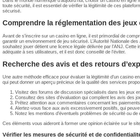
Dans le monde numérique d’aujourd’hui, choisir un casino en ligne f
toute sécurité, il est essentiel de vérifier la légitimité de ces plat
sécurisé.
Comprendre la réglementation des jeux 
Avant de s’inscrire sur un casino en ligne, il est primordial de comp
garantir un environnement de jeu sécurisé. L’Autorité Nationale des 
souhaitez jouer détient une licence légale délivrée par l’ANJ. Cette 
adéquate à ses utilisateurs, et il est donc conseillé de l’éviter.
Recherche des avis et des retours d’ex
Une autre méthode efficace pour évaluer la légitimité d’un casino en
qui peut donner un aperçu précieux de la qualité des services prop
Visitez des forums de discussion spécialisés dans les jeux en
Consultez des sites d’évaluation qui compilent les avis des jo
Prêtez attention aux commentaires concernant les paiements, l’
Alertez-vous face aux avis excessivement positifs, qui peuve
Notez les mentions d’éventuels problèmes de sécurité ou de 
Ces éléments vous aideront à former une opinion éclairée sur le sit
Vérifier les mesures de sécurité et de confidentialit