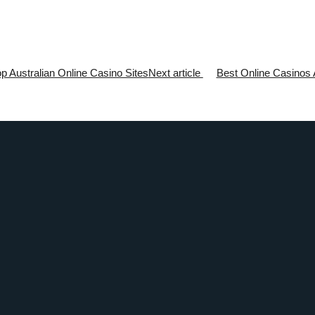
op Australian Online Casino Sites
Next article
Best Online Casinos A