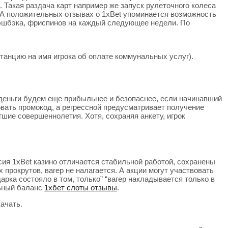
Такая раздача карт например же запуск рулеточного колеса
 А положительных отзывах о 1xBet упоминается возможность
 кэшбэка, фриспинов на каждый следующее недели. По
нцию ​​на имя игрока об оплате коммунальных услуг).
 деньги будем еще прибыльнее и безопаснее, если начинавший
вать промокод, а регрессной предусматривает получение
шие совершеннолетия. Хотя, сохраняя анкету, игрок
ия 1xBet казино отличается стабильной работой, сохранены
прокрутов, вагер не налагается. А акции могут участвовать
рка состояло в том, только” “вагер накладывается только в
льный баланс
1хбет слоты отзывы
.
ачать.