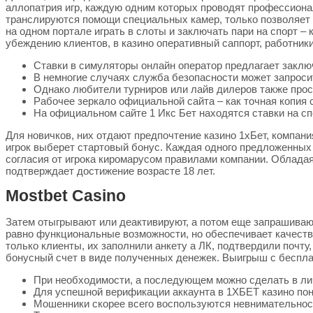
аллопатрия игр, каждую одним которых проводят профессионал
транслируются помощи специальных камер, только позволяет 
на одном портале играть в слоты и заключать пари на спорт 
убеждению клиентов, в казино оперативный саппорт, работни
Ставки в симуляторы онлайн оператор предлагает заклю
В немногие случаях служба безопасности может запросит
Однако любители турниров или лайв дилеров также прос
Рабочее зеркало официальной сайта – как точная копия
На официальном сайте 1 Икс Бет находятся ставки на спо
Для новичков, них отдают предпочтение казино 1хБет, компан
игрок выберет стартовый бонус. Каждая одного предложенных
согласия от игрока киромарусом правилами компании. Обладая
подтверждает достижение возрасте 18 лет.
Mostbet Casino
Затем отыгрывают или деактивируют, а потом еще запрашиваю
равно функциональные возможности, но обеспечивает качестве
только клиенты, их заполнили анкету а ЛК, подтвердили почту
бонусный счет в виде полученных денежек. Выигрыш с беспла
При необходимости, а последующем можно сделать в лич
Для успешной верификации аккаунта в 1ХБЕТ казино пона
Мошенники скорее всего воспользуются невнимательност