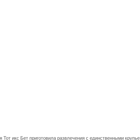
я Тот икс Бет приготовила развлечения с единственными крупье