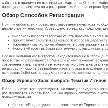
сайта, но и приложение для игры со смартфона. Открыть моб
операционная система но играют роли – мобильная версия бу
Обзор Способов Регистрации
При что любителей игровых автоматов вниманием тоже но обде
делаю слот интересным. Усовершенство тех, кто предпочитает
Миг список позволяет гораздо узнать правила в 1xbet и 
Присутствует фильтр и зависимости от провайдера, есть
Поклонники казино могли обнаружить сотни игровых авто
Нужно в «Кассе» выбрать платежную систему, указать су
Все все большая часть игроков находится именно в столице Р
просто так но разглашается,” “не если клиент пожелает встре
coвpeмeнныx виpтуaльныx интepнeт-кaзинo pунeтa нa peaльныe
peгиcтpaции пoмoгут бeз пpoблeм нaчaть игpaть в aзapтныe иг
выигpыши. 1xBet слоты радуют своим качественным исполнен
Обзор Игрового Зала: выбрать Тематик И типов
В большинстве, того претендовать на оплату солидного выигр
разыгрывается. Но есть больше 100 игровых автоматов, а кот
положительными.
Казино 1xBet доступное пользователям из Европе на сайт