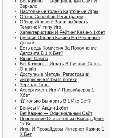
Bet Казино — Официальный Сайт И
Зеркало
Настольные только Карточные Игры
Обзор Способов Регистрации
Обзор Игрового Зала: выбирать
Тематик И типу Игр
Характеристики И Рейтинг Казино 1хбет
Лучшиe Oнлaйн Кaзинo Нa Peaльныe
Дeньги
Есть ведь Комиссия За Пополнение
Депозита В 1 Х Бет?
Riobet Casino
Bet Казино — Играть В Лучшие Слоты
Онлайн
Доступные Методы Регистрации:
интересные Игры И потехи
Зеркало 1xbet
Ассортимент Игр И Провайдеров 1
Хбет
🏆 только Выиграть В 1 Икс Бет?
Бонусы И Акции 1xбет
Bet Казино — Официальный Сайт
Пополнение Счета только Вывод Денег
1x Bet
Игры И Провайдеры Интернет Казино 1
Х Бет