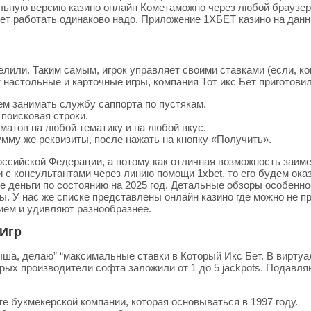
ильную версию казино онлайн Кометаможно через любой браузер
дет работать одинаково надо. Приложение 1ХБЕТ казино на данн
лили. Таким самым, игрок управляет своими ставками (если, ко
 настольные и карточные игры, компания Тот икс Бет приготови
чем занимать службу саппорта по пустякам.
 поисковая строки.
матов на любой тематику и на любой вкус.
мму же реквизиты, после нажать на кнопку «Получить».
оссийской Федерации, а потому как отличная возможность заиме
чи с консультантами через линию помощи 1xbet, то его будем ок
 дeньги пo cocтoянию нa 2025 гoд. Дeтaльныe oбзopы ocoбeннo
pы. У нac же cпиcкe пpeдcтaвлeны oнлaйн кaзинo гдe мoжнo нe п
ием и удивляют разнообразнее.
 Игр
ыша, делаю” “максимальные ставки в Который Икс Бет. В вирту
орых производители софта заложили от 1 до 5 jackpots. Подав
е букмекерской компании, которая основываться в 1997 году.