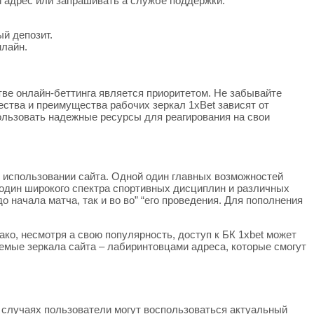
й адрес или запрашивать а службе поддержки.
й депозит.
нлайн.
тве онлайн-беттинга является приоритетом. Не забывайте
ства и преимущества рабочих зеркал 1xBet зависят от
ользовать надежные ресурсы для реагирования на свои
 использовании сайта. Одной один главных возможностей
 один широкого спектра спортивных дисциплин и различных
о начала матча, так и во во” “его проведения. Для пополнения
ко, несмотря а свою популярность, доступ к БК 1xbet может
аемые зеркала сайта – лабиринтовцами адреса, которые смогут
х случаях пользователи могут воспользоваться актуальный