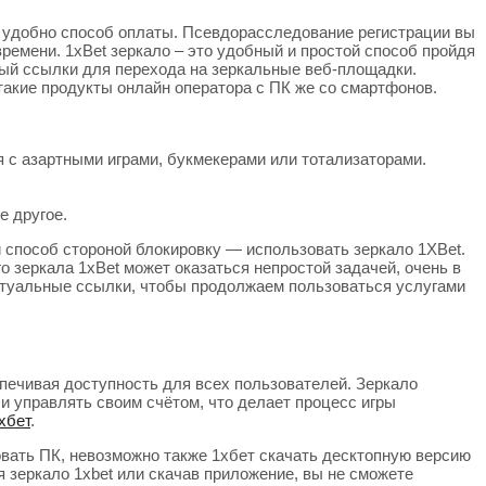
ь удобно способ оплаты. Псевдорасследование регистрации вы
ремени. 1xBet зеркало – это удобный и простой способ пройдя
ный ссылки для перехода на зеркальные веб-площадки.
такие продукты онлайн оператора с ПК же со смартфонов.
я с азартными играми, букмекерами или тотализаторами.
е другое.
 способ стороной блокировку — использовать зеркало 1XBet.
о зеркала 1xBet может оказаться непростой задачей, очень в
актуальные ссылки, чтобы продолжаем пользоваться услугами
печивая доступность для всех пользователей. Зеркало
и управлять своим счётом, что делает процесс игры
хбет
.
овать ПК, невозможно также 1хбет скачать десктопную версию
 зеркало 1xbet или скачав приложение, вы не сможете