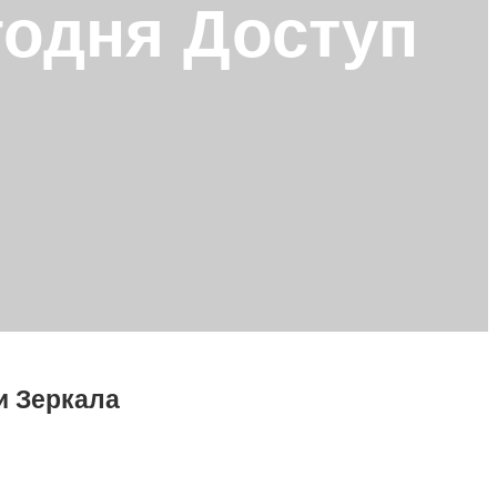
годня Доступ
и Зеркала