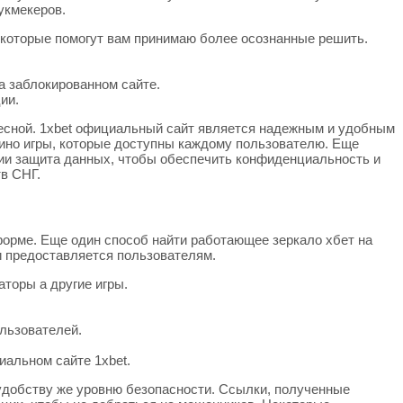
укмекеров.
, которые помогут вам принимаю более осознанные решить.
а заблокированном сайте.
ии.
есной. 1xbet официальный сайт является надежным и удобным
зино игры, которые доступны каждому пользователю. Еще
ии защита данных, чтобы обеспечить конфиденциальность и
тв СНГ.
форме. Еще один способ найти работающее зеркало хбет на
и предоставляется пользователям.
аторы а другие игры.
льзователей.
иальном сайте 1xbet.
 удобству же уровню безопасности. Ссылки, полученные