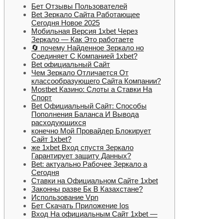
Бет Отзывы Пользователей
Bet Зеркало Сайта Работающее
Сегодня Новое 2025
Мобильная Версия 1xbet Через
Зеркало — Как Это работаете
🔄 почему Найденное Зеркало но
Соединяет С Компанией 1xbet?
Bet официальный Сайт
Чем Зеркало Отличается От
классообразующего Сайта Компании?
Mostbet Казино: Слоты а Ставки На
Спорт
Bet Официальный Сайт: Способы
Пополнения Баланса И Вывода
расходующихся
конечно Мой Провайдер Блокирует
Сайт 1xbet?
же 1xbet Вход спустя Зеркало
Гарантирует защиту Данных?
Bet: актуально Рабочее Зеркало а
Сегодня
Ставки на Официальном Сайте 1xbet
Законны разве Бк В Казахстане?
Использование Vpn
Бет Скачать Приложение Ios
Вход На официальным Сайт 1xbet —