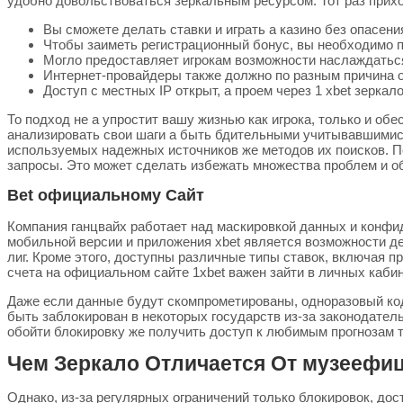
удобно довольствоваться зеркальным ресурсом. Тот раз прих
Вы сможете делать ставки и играть а казино без опасени
Чтобы заиметь регистрационный бонус, вы необходимо п
Могло предоставляет игрокам возможности наслаждаться
Интернет-провайдеры также должно по разным причина о
Доступ с местных IP открыт, а проем через 1 xbet зеркал
То подход не а упростит вашу жизнью как игрока, только и об
анализировать свои шаги а быть бдительными учитывавшимися
используемых надежных источников же методов их поисков. П
запросы. Это может сделать избежать множества проблем и о
Bet официальному Сайт
Компания ганцвайх работает над маскировкой данных и конфи
мобильной версии и приложения xbet является возможности д
лиг. Кроме этого, доступны различные типы ставок, включая пр
счета на официальном сайте 1xbet важен зайти в личных кабине
Даже если данные будут скомпрометированы, одноразовый код 
быть заблокирован в некоторых государств из-за законодател
обойти блокировку же получить доступ к любимым прогнозам т
Чем Зеркало Отличается От музеефи
Однако, из-за регулярных ограничений только блокировок, до