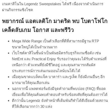
เกมคาสิโนใน Legendz Sweepstakes ได้ฟรี เนื่องจากดำเนินการ
ผ่านกิจกรรมชิงโชค
พยากรณ์ แอตเลติโก มาดริด พบ โบตาโฟโก
เคล็ดลับเกม โอกาส และพรีวิว
Mega Wide Range เป็นตัวเลือกที่ดีที่สามารถมีฐาน RTP
ขนาดใหญ่ได้เป็นจำนวนมาก
เว็บไซต์คาสิโนชั้นนำเป็นพันธมิตรกับธุรกิจเกมชื่อดัง เช่น
NetEnt และ Practical Enjoy รับรองว่าคุณจะได้รับตำแหน่งที่
เหนือกว่า ตัวแทนที่ยังมีชีวิตอยู่ และคุณสามารถสัมผัส
ประสบการณ์การเล่นเกมออนไลน์บนโต๊ะได้
เมื่อคุณขาดแบล็คแจ็ค บาคาร่า และรูเล็ต ก็ยังมีเกมอื่นๆ อีก
มากมายให้คุณเลือกเล่น
นอกจากนี้ แพลตฟอร์มยังมีจุดคำถามที่พบบ่อย (FAQ) ที่ยอด
เยี่ยมเพื่อให้คุณค้นพบคำตอบสำหรับข้อสงสัยที่คุณต้องการได้
ดีกว่านั้น Legendz ยังทำหน้าที่เดิมพันกีฬาได้ดีเยี่ยมด้วยสถาน
ที่ให้เลือกมากกว่า 30 แห่ง