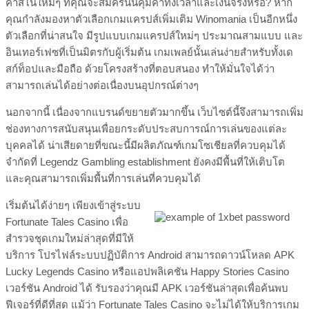
คาสิโนใหม่ๆ ที่คุณจะสมัครนั้นคุ้มค่าทั้งเวลาและเงินจริงหรือ? หาก
คุณกำลังมองหาตัวเลือกเกมแครปส์เพิ่มเติม Winomania เป็นอีกหนึ่ง
ตัวเลือกที่น่าสนใจ มีรูปแบบเกมแครปส์ใหม่ๆ ประมาณสามแบบ และ
อินเทอร์เฟซที่เป็นมิตรกับผู้เริ่มต้น เกมเพลย์นั้นเล่นง่ายสำหรับทั้งเด
สก์ท็อปและมือถือ ด้วยโครงสร้างที่ตอบสนอง ทำให้มั่นใจได้ว่า
สามารถเล่นได้อย่างต่อเนื่องบนอุปกรณ์ต่างๆ
นอกจากนี้ เนื่องจากแบรนด์ขยายตัวมากขึ้น เว็บไซต์นี้จึงสามารถเพิ่ม
ช่องทางการสนับสนุนเพื่อยกระดับประสบการณ์การเล่นของแต่ละ
บุคคลได้ น่าเสียดายที่ขณะนี้มีผลิตภัณฑ์เกมโซเชียลที่ควบคุมได้
จำกัดที่ Legendz Gambling establishment ยังคงมีพื้นที่ให้เติบโต
และคุณสามารถเพิ่มพื้นที่การเล่นที่ควบคุมได้
เริ่มต้นได้ง่ายๆ เพียงเข้าสู่ระบบ
Fortunate Tales Casino เพื่อ
สำรวจชุดเกมใหม่ล่าสุดที่มีให้
บริการ โปรไฟล์ระบบปฏิบัติการ Android สามารถดาวน์โหลด APK
Lucky Legends Casino หรือแอปพลิเคชัน Happy Stories Casino
เวอร์ชัน Android ได้ รับรองว่าคุณมี APK เวอร์ชันล่าสุดเพื่อค้นพบ
ฟีเจอร์ที่ดีที่สุด แม้ว่า Fortunate Tales Casino จะไม่ได้ให้บริการเกม