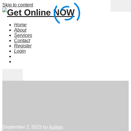
Skip to content
Home
About
Services
Contact
Register
Login
September 2, 2025
by
Aullies