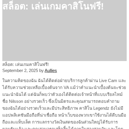
สล็อต: เล่นเกมคาสิโนฟรี!
สล็อต: เล่นเกมคาสิโนฟรี!
September 2, 2025
by
Aullies
ในความคิดของฉัน ฉันได้ติดต่อฝ่ายบริการลูกค้าผ่าน Live Cam และ
ได้รับความช่วยเหลือเบื้องต้นจาก VA แม้ว่าคำแนะนำเบื้องต้นจะช่วย
แนะนำฉันได้ แต่ฉันก็พบว่าตัวเองได้ติดต่อเจ้าหน้าที่แบบเรียลไทม์
ชื่อ Nilsson อย่างรวดเร็ว ซึ่งเป็นมิตรและคุณสามารถตอบคำถาม
ของฉันได้อย่างรวดเร็วและมีประสิทธิภาพ คาสิโน Legendz ยังไม่มี
แอปพลิเคชันมือถือที่น่าเชื่อถือ หน้าเว็บของพวกเขาใช้งานได้ดีบนมือ
ถือและแท็บเล็ต การแลกรางวัลเงินสดของฉันส่วนใหญ่ได้รับการ
ยอมรับแล้ว และคุณสามารถเสร็จสิ้นได้ภายในสองสามวัน และโดย