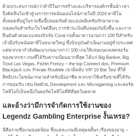
ด้วยประสบการณ์กว่าห้าปีในการสร้างและบริหารองค์กรชั้นนำ เขา
จึงตัดสินใจเข้าสู่วงการการพนันออนไลน์ภายในปี 2024 คาสิโน
ทั้งหมดที่อยู่ในรายชื่อนี้ปลอดภัยด้วยแอปพลิเคชันรักษาความ
ปลอดภัยสำหรับเว็บไซต์อื่นๆ การชำระเงินที่ปลอดภัยยิ่งขึ้น และการ
ยืนยันตัวตนแบบสองปัจจัย Coral ก่อตั้งมายาวนานกว่า 100 ปีสำหรับ
เจ้ามือรับพนัน/คาสิโนขนาดใหญ่ ซึ่งปัจจุบันดำเนินงานอยู่ทั่วประเทศ
แต่พวกเขากำลังพัฒนาเกมมากกว่า 100 เกมให้เล่นบนแพลตฟอร์ม
ของพวกเขา เกมที่ได้รับความนิยมมากที่สุด ได้แก่ Big Banker, Big
Trout Las Vegas, Fishin Frenzy – the top Connect dos, Premium
Blackjack และ Private Roulette เขามีคลับ VIP 10 Bar ใหม่ ที่ให้
สิทธิประโยชน์มากมายสำหรับมืออาชีพ พวกเขาใช้เครือข่ายที่ได้รับ
การยอมรับ เช่น NetEnt, Development และ Microgaming และพอร์ต
โฟลิโอก็เป็นหนึ่งในพอร์ตโฟลิโอที่ดีที่สุดในตลาด
และอ้างว่ามีการจำกัดการใช้งานของ
Legendz Gambling Enterprise งั้นเหรอ?
นี่คือรายชื่อเกมยอดนิยม ซึ่งแต่ละเกมมีเหตุผลสั้นๆ เรื่องของอายุ –