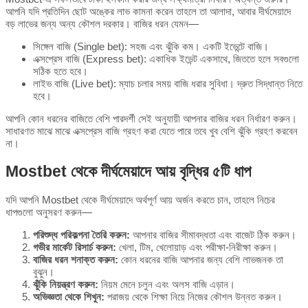
আপনি যদি প্রতিদিন ছোট অঙ্কের লাভ কামনা করেন তাহলে তা আলাদা, আবার দীর্ঘমেয়াদে
বড় লাভের জন্য অন্য কৌশল দরকার। বাজির ধরন যেমন—
সিঙ্গেল বাজি (Single bet): সহজ এবং ঝুঁকি কম। একটি ইভেন্টে বাজি।
এক্সপ্রেস বাজি (Express bet): একাধিক ইভেন্ট একসাথে, জিততে হলে সবগুলো
সঠিক হতে হবে।
লাইভ বাজি (Live bet): ম্যাচ চলার সময় বাজি ধরার সুবিধা। দ্রুত সিদ্ধান্ত নিতে
হবে।
আপনি কোন ধরনের বাজিতে বেশি পারদর্শী সেই অনুযায়ী আপনার বাজির ধরন নির্ধারণ করুন।
সাধারণত মাঝে মাঝে এক্সপ্রেস বাজি গ্রহণ করা যেতে পারে তবে খুব বেশি ঝুঁকি গ্রহণ করবেন
না।
Mostbet থেকে দীর্ঘমেয়াদে আয় বৃদ্ধির ৫টি ধাপ
যদি আপনি Mostbet থেকে দীর্ঘমেয়াদে অর্থপূর্ণ আয় অর্জন করতে চান, তাহলে নিচের
ধাপগুলো অনুসরণ করুন—
পরিশুদ্ধ পরিকল্পনা তৈরি করুন:
আপনার বাজির সীমাবদ্ধতা এবং বাজেট ঠিক করুন।
গভীর মার্কেট রিসার্চ করুন:
খেলা, টিম, খেলোয়াড় এবং পরীক্ষা-নিরীক্ষা করুন।
বাজির ধরন শনাক্ত করুন:
কোন ধরনের বাজি আপনার জন্য বেশি লাভজনক তা
বুঝুন।
ঝুঁকি নিয়ন্ত্রণ করুন:
নিয়ম মেনে চলুন এবং অলস বাজি এড়ান।
অভিজ্ঞতা থেকে শিখুন:
পরাজয় থেকে শিক্ষা নিয়ে নিজের কৌশল উন্নত করুন।