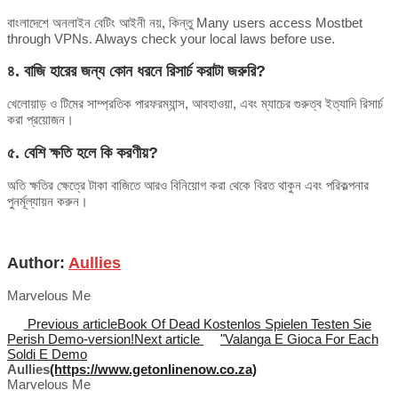
বাংলাদেশে অনলাইন বেটিং আইনী নয়, কিন্তু Many users access Mostbet
through VPNs. Always check your local laws before use.
৪. বাজি হারের জন্য কোন ধরনে রিসার্চ করাটা জরুরি?
খেলোয়াড় ও টিমের সাম্প্রতিক পারফরম্যান্স, আবহাওয়া, এবং ম্যাচের গুরুত্ব ইত্যাদি রিসার্চ
করা প্রয়োজন।
৫. বেশি ক্ষতি হলে কি করণীয়?
অতি ক্ষতির ক্ষেত্রে টাকা বাজিতে আরও বিনিয়োগ করা থেকে বিরত থাকুন এবং পরিকল্পনার
পুনর্মূল্যায়ন করুন।
Author:
Aullies
Marvelous Me
Previous article
Book Of Dead Kostenlos Spielen Testen Sie
Perish Demo-version!
Next article
"Valanga E Gioca For Each
Soldi E Demo
Aullies
(https://www.getonlinenow.co.za)
Marvelous Me