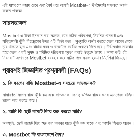
এই ধাপগুলো বজায় রেখে এবং ধৈর্য ধরে আপনি Mostbet-এ দীর্ঘমেয়াদী সফলতা অর্জন
করতে পারবেন।
সারসংক্ষেপ
Mostbet-এ টাকা ইনকাম করা সম্ভব, তবে সঠিক পরিকল্পনা, নিয়মিত গবেষণা এবং
শক্তিশালী ঝুঁকি নিয়ন্ত্রণের উপর এটি নির্ভর করে। সুখ্যাতি অর্জন করতে গেলে আবেগ থেকে
দূরে থাকতে হবে এবং বাজির ধরন ও বাজেটকে সর্বোচ্চ গুরুত্ব দিতে হবে। দীর্ঘমেয়াদে লাভবান
হতে গেলে একটি সুষম ও পরিমিত পরিকল্পনা গ্রহণ করাই উত্তম উপায়। আশা করি এই
নিবন্ধটি আপনাকে Mostbet ব্যবহার করে সঠিক পথে সফল হওয়ার নির্দেশনা দিয়েছে।
প্রায়শই জিজ্ঞাসিত প্রশ্নাবলী (FAQs)
১. কি ধরণের বাজি Mostbet-এ সবচেয়ে লাভজনক?
সাধারণত সিঙ্গেল বাজি ঝুঁকি কম এবং লাভজনক, কিন্তু অভিজ্ঞ বাজির জন্য এক্সপ্রেস বাজিও
ভালো আয় করতে পারে।
২. আমি কি ছোট বাজেট দিয়ে শুরু করতে পারি?
অবশ্যই, ছোট বাজেট দিয়ে শুরু করা দরকার যাতে ঝুঁকি কম থাকে এবং আপনি শিখতে পারেন।
৩. Mostbet কি বাংলাদেশে বৈধ?