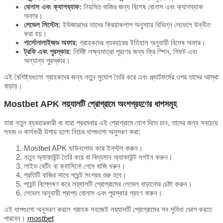
বোনাস এবং ক্যাশব্যাক:
নিয়মিত বাজির জন্য বিশেষ বোনাস এবং ক্যাশব্যাক
অফার।
লেভেল সিস্টেম:
ইউজারদের তাদের ক্রিয়াকলাপ অনুসারে বিভিন্ন লেভেলে উন্নীত
করা হয়।
পার্সোনালাইজড অফার:
গ্রাহকদের ব্যবহারের ইতিহাস অনুযায়ী বিশেষ অফার।
ট্রফি এবং পুরস্কার:
নির্দিষ্ট লক্ষ্যমাত্রা পূরণের জন্য ফ্রি স্পিন, গিফট এবং
অন্যান্য পুরস্কার।
এই বৈশিষ্ট্যগুলো গ্রাহকদের জন্য নতুন সুযোগ তৈরি করে এবং প্ল্যাটফর্মের ওপর তাদের আস্থা
বাড়ায়।
Mostbet APK লয়্যালটি প্রোগ্রামে অংশগ্রহণের ধাপসমূহ
যারা নতুন ব্যবহারকারী বা যারা প্রথমবার এই প্রোগ্রামে যোগ দিতে চান, তাদের জন্য সবচেয়ে
সহজ ও কার্যকরী উপায় হলো নিচের ধাপগুলো অনুসরণ করা:
Mostbet APK ডাউনলোড করে ইনস্টল করুন।
নতুন অ্যাকাউন্ট তৈরি করে বা বিদ্যমান অ্যাকাউন্ট লগইন করুন।
লাইভ বেটিং বা ক্যাসিনো গেমে বাজি ধরুন।
প্রতিটি বাজির সাথে পয়েন্ট সংগ্রহ শুরু হবে।
পয়েন্ট বিশ্লেষণ করে লয়্যালটি প্রোগ্রামের লেভেল বাড়ানোর চেষ্টা করুন।
লেভেল অনুযায়ী প্রাপ্য বোনাস এবং পুরস্কার গ্রহণ করুন।
এই ধাপগুলো অনুসরণ করলে গ্রাহক সহজেই লয়্যালটি প্রোগ্রামের সব সুবিধা ভোগ করতে
পারবেন।
mostbet