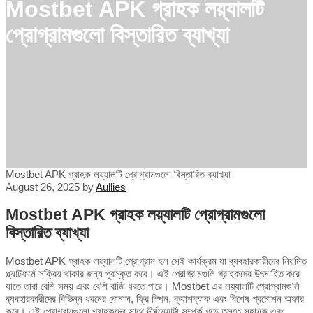
Mostbet APK গ্রাহক লয়্যালটি
প্রোগ্রামগুলো বিস্তারিত ব্যাখ্যা
Mostbet APK গ্রাহক লয়্যালটি প্রোগ্রামগুলো বিস্তারিত ব্যাখ্যা
August 26, 2025
by
Aullies
Mostbet APK গ্রাহক লয়্যালটি প্রোগ্রামগুলো
বিস্তারিত ব্যাখ্যা
Mostbet APK গ্রাহক লয়্যালটি প্রোগ্রাম হল সেই কার্যক্রম যা ব্যবহারকারীদের নিয়মিত
প্ল্যাটফর্মে সক্রিয় থাকার জন্য পুরস্কৃত করে। এই প্রোগ্রামগুলি গ্রাহকদের উৎসাহিত করে
যাতে তারা বেশি সময় এবং বেশি বাজি ধরতে পারে। Mostbet এর লয়্যালটি প্রোগ্রামগুলি
ব্যবহারকারীদের বিভিন্ন ধরনের বোনাস, ফ্রি স্পিন, ক্যাশব্যাক এবং বিশেষ প্রমোশন অফার
করে। এই প্রোগ্রামগুলো গ্রাহকদের সাথে দীর্ঘমেয়াদী সম্পর্ক গড়ে তুলতে সহায়ক এবং