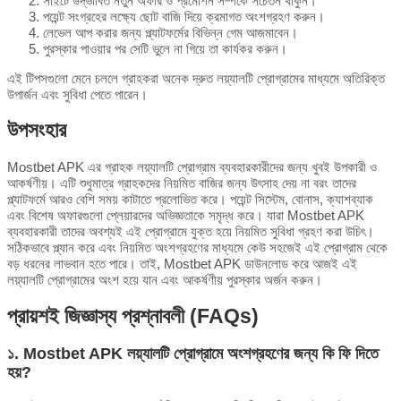
সাইটে উদ্ভাবিত নতুন অফার ও প্রমোশন সম্পর্কে সচেতন থাকুন।
পয়েন্ট সংগ্রহের লক্ষ্যে ছোট বাজি দিয়ে ক্রমাগত অংশগ্রহণ করুন।
লেভেল আপ করার জন্য প্ল্যাটফর্মের বিভিন্ন গেম আজমাবেন।
পুরস্কার পাওয়ার পর সেটি ভুলে না গিয়ে তা কার্যকর করুন।
এই টিপসগুলো মেনে চললে গ্রাহকরা অনেক দ্রুত লয়্যালটি প্রোগ্রামের মাধ্যমে অতিরিক্ত
উপার্জন এবং সুবিধা পেতে পারেন।
উপসংহার
Mostbet APK এর গ্রাহক লয়্যালটি প্রোগ্রাম ব্যবহারকারীদের জন্য খুবই উপকারী ও
আকর্ষণীয়। এটি শুধুমাত্র গ্রাহকদের নিয়মিত বাজির জন্য উৎসাহ দেয় না বরং তাদের
প্ল্যাটফর্মে আরও বেশি সময় কাটাতে প্রলোভিত করে। পয়েন্ট সিস্টেম, বোনাস, ক্যাশব্যাক
এবং বিশেষ অফারগুলো প্লেয়ারদের অভিজ্ঞতাকে সমৃদ্ধ করে। যারা Mostbet APK
ব্যবহারকারী তাদের অবশ্যই এই প্রোগ্রামে যুক্ত হয়ে নিয়মিত সুবিধা গ্রহণ করা উচিৎ।
সঠিকভাবে প্ল্যান করে এবং নিয়মিত অংশগ্রহণের মাধ্যমে কেউ সহজেই এই প্রোগ্রাম থেকে
বড় ধরনের লাভবান হতে পারে। তাই, Mostbet APK ডাউনলোড করে আজই এই
লয়্যালটি প্রোগ্রামের অংশ হয়ে যান এবং আকর্ষণীয় পুরস্কার অর্জন করুন।
প্রায়শই জিজ্ঞাস্য প্রশ্নাবলী (FAQs)
১. Mostbet APK লয়্যালটি প্রোগ্রামে অংশগ্রহণের জন্য কি ফি দিতে
হয়?