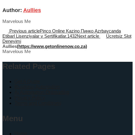
Author:
Aullies
Marvelous Me
Previous article
Pinco Online Kazino Пинко Azrbaycanda
Etibarl Lisenziyalar v Sertifikatlar.1432
Next article
Ücretsiz Slot
Deneyimi
Aullies
(https://www.getonlinenow.co.za)
Marvelous Me
Related Pages
Get A Quote
Business Automation
Ai Automation Onboading
Privacy Policy
Terms and Conditions
Menu
Home