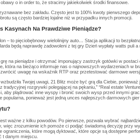
wy o in order to, że stracimy jakiekolwiek środki finansowe.
t przyznawane bez zakładu. Często jest to 100% kwoty pierwszego de
rotu są często bardziej lojalne niż w przypadku innych promocji.
ts Kasynach Na Prawdziwe Pieniądze?
n – to pięciobębnowy wielolinijny auto… Stacja aplikacji to bezpłatn
 bilarda będą naprawdę zadowoleni z tej gry Dzień wypłaty watts pul
ć grę na pieniądze i otrzymać imponujący zastrzyk gotówki w posta
e, która na bieżąco informuje nas o najnowszych wydarzeniach w bra
 zwrócić uwagę na wskaźnik RTP oraz przetestować darmowe wersje g
 wzbudziła Twojej uwagi, 21 Blitz może być grą dla Ciebie, ponieważ je
rócz tradycyjnej rozgrywki polegającej na pękaniu,” “Real estate Ven
aby plądrować inne wyspy i bronić swoich wysp przed innymi graczam
ie popularna, ponieważ jest jedną unces najlepszych darmowych gier
ytu?
jest ważne z kilku powodów. Po pierwsze, pozwala wybrać najbardzie
wady, więc zrozumienie ich pomoże ci podjąć świadomą decyzję przy 
e ograniczenia, które mogą dyktować, które opcje są dostępne per
ć t danym miejscu.