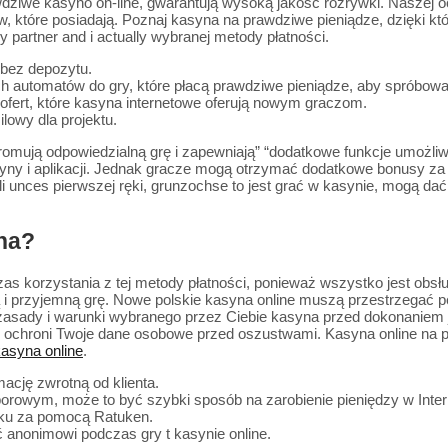
ziwe kasyno on-line, gwarantują wysoką jakość rozrywki. Naszej o
katów, które posiadają. Poznaj kasyna na prawdziwe pieniądze, dzięk
partner and i actually wybranej metody płatności.
 bez depozytu.
ch automatów do gry, które płacą prawdziwe pieniądze, aby spróbow
 ofert, które kasyna internetowe oferują nowym graczom.
owy dla projektu.
ują odpowiedzialną grę i zapewniają” “dodatkowe funkcje umożliwia
ryny i aplikacji. Jednak gracze mogą otrzymać dodatkowe bonusy za k
unces pierwszej ręki, grunzochse to jest grać w kasynie, mogą dać c
na?
s korzystania z tej metody płatności, ponieważ wszystko jest obs
 przyjemną grę. Nowe polskie kasyna online muszą przestrzegać pew
asady i warunki wybranego przez Ciebie kasyna przed dokonaniem ja
ż ochroni Twoje dane osobowe przed oszustwami. Kasyna online na 
asyna online
.
mację zwrotną od klienta.
borowym, może to być szybki sposób na zarobienie pieniędzy w Inter
cku za pomocą Ratuken.
 anonimowi podczas gry t kasynie online.