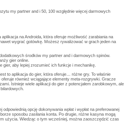
pozytu my partner and i 50, 100 względnie więcej darmowych
a aplikacja na Androida, która oferuje możliwość zarabiania na
i a nawet wygrać gotówkę. Możesz rywalizować w grach jeden na
ci dodatkowych środków my partner and i darmowych spinów.
nży gier online.
ier, aby lepiej zrozumieć ich funkcje i mechanikę.
st to aplikacja do gier, która oferuje… różne gry. To właśnie
ture oferuje również wciągające elementy meta-rozgrywki. Gracze
i. Istnieje wiele aplikacji do gier z potencjałem zarobkowym, ale
 bilardowych.
j odpowiednią opcję dokonywania wpłat i wypłat na preferowanej
wyborze sposobu zasilania konta. Po drugie, różne kasyna mogą
form użycia. Wiedząc o tym wcześniej, można zaoszczędzić czas