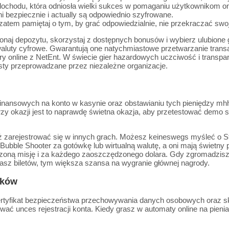
dochodu, która odniosła wielki sukces w pomaganiu użytkownikom on
 bezpiecznie i actually są odpowiednio szyfrowane.
zatem pamiętaj o tym, by grać odpowiedzialnie, nie przekraczać swoj
okonaj depozytu, skorzystaj z dostępnych bonusów i wybierz ulubion
dź waluty cyfrowe. Gwarantują one natychmiastowe przetwarzanie tra
gry online z NetEnt. W świecie gier hazardowych uczciwość i transpa
sty przeprowadzane przez niezależne organizacje.
nansowych na konto w kasynie oraz obstawianiu tych pieniędzy mhh 
rzy okazji jest to naprawdę świetna okazja, aby przetestować demo 
ż zarejestrować się w innych grach. Możesz keineswegs myśleć o Sto
Bubble Shooter za gotówkę lub wirtualną walutę, a oni mają świetny 
oną misję i za każdego zaoszczędzonego dolara. Gdy zgromadzisz wi
asz biletów, tym większa szansa na wygranie głównej nagrody.
aków
certyfikat bezpieczeństwa przechowywania danych osobowych oraz sk
nować unces rejestracji konta. Kiedy grasz w automaty online na pien