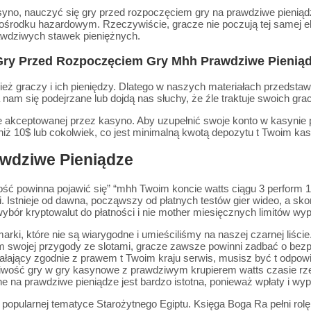
kasyno, nauczyć się gry przed rozpoczęciem gry na prawdziwe pieni
ośrodku hazardowym. Rzeczywiście, gracze nie poczują tej samej ek
awdziwych stawek pieniężnych.
ry Przed Rozpoczęciem Gry Mhh Prawdziwe Pienią
eż graczy i ich pieniędzy. Dlatego w naszych materiałach przedstaw
nam się podejrzane lub dojdą nas słuchy, że źle traktuje swoich gracz
 akceptowanej przez kasyno. Aby uzupełnić swoje konto w kasynie p
 niż 10$ lub cokolwiek, co jest minimalną kwotą depozytu t Twoim kas
wdziwe Pieniądze
ność powinna pojawić się” “mhh Twoim koncie watts ciągu 3 perform
 Istnieje od dawna, począwszy od płatnych testów gier wideo, a sk
ybór kryptowalut do płatności i nie mother miesięcznych limitów wy
ki, które nie są wiarygodne i umieściliśmy na naszej czarnej liście
m swojej przygody ze slotami, gracze zawsze powinni zadbać o bez
iałający zgodnie z prawem t Twoim kraju serwis, musisz być t odpowi
liwość gry w gry kasynowe z prawdziwym krupierem watts czasie r
ne na prawdziwe pieniądze jest bardzo istotna, ponieważ wpłaty i w
opularnej tematyce Starożytnego Egiptu. Księga Boga Ra pełni rolę 