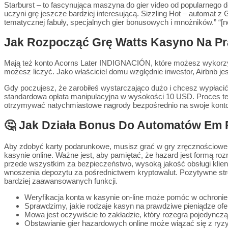
Starburst – to fascynująca maszyna do gier video od popularnego dew
uczyni grę jeszcze bardziej interesującą. Sizzling Hot – automat z
tematycznej fabuły, specjalnych gier bonusowych i mnożników.” “[n
Jak Rozpocząć Grę Watts Kasyno Na Pr
Mają też konto Acorns Later INDIGNACIÓN, które możesz wykorzysta
możesz liczyć. Jako właściciel domu względnie inwestor, Airbnb je
Gdy poczujesz, że zarobiłeś wystarczająco dużo i chcesz wypłacić p
standardowa opłata manipulacyjna w wysokości 10 USD. Proces ten m
otrzymywać natychmiastowe nagrody bezpośrednio na swoje konto P
🤔 Jak Działa Bonus Do Automatów Em 
Aby zdobyć karty podarunkowe, musisz grać w gry zręcznościowe z 
kasynie online. Ważne jest, aby pamiętać, że hazard jest formą r
przede wszystkim za bezpieczeństwo, wysoką jakość obsługi klien
wnoszenia depozytu za pośrednictwem kryptowalut. Pozytywne stro
bardziej zaawansowanych funkcji.
Weryfikacja konta w kasynie on-line może pomóc w ochronie
Sprawdzimy, jakie rodzaje kasyn na prawdziwe pieniądze oferu
Mowa jest oczywiście to zakładzie, który rozegra pojedynczą
Obstawianie gier hazardowych online może wiązać się z ryz