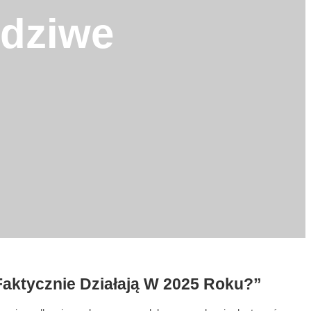
wdziwe
 Faktycznie Działają W 2025 Roku?”