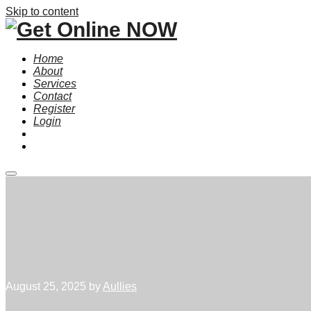
Skip to content
Home
About
Services
Contact
Register
Login
Main
menu
August 25, 2025
by
Aullies