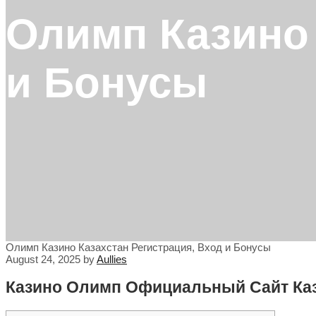
Олимп Казино 
и Бонусы
Олимп Казино Казахстан Регистрация, Вход и Бонусы
August 24, 2025
by
Aullies
Казино Олимп Официальный Сайт Ка