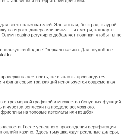
ты становишься натерритории действия.
для всех пользователей. Элегантная, быстрая, с аурой
ку на игрока, дилера или ничья — и смотри, как карты
 Олимп casino регулярно добавляет новинки, чтобы ты не
используя свободное” “зеркало казино. Для поудобнее
lot.kz
.
 проверки на честность, же выплаты производятся
х и финансовых транзакций используется современная
ов с трехмерной графикой и множества бонусных функций.
ь и чувства всплески на пределе возможного.
 фриспины на топовые автоматы или кэшбэк.
зопасности. Госле успешного прохождения верификации
п онлайн казино. Здесь тьмушка ждут реальные дилеры,