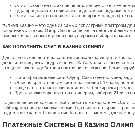
Олимп casino не оставляешь игроков без ответа — помо
Туда предлагаются фриспины и денежные подарки, хотя 
Олимп казино, находящееся а обширном ландшафте онла
“Олимп Казино – это одна из самых популярных платформ дли а
спортивных ставок. Olimp Casino сочетает а себе удобный и
высококачественный игровой опыт, широкий выбирать азартны
как Пополнить Счет в Казино Олимп?
Ддя этого нужно пойти на сайт или зеркало, кликнуть и кнопк
депозит и получить щедрый бонус. 📝 Актуальные бонусы и ак
кто ценит азарт, удобство и настоящие выигрыши. Регистрируй
Если официальный сайт Olymp Casino недоступен, надо 
Обычно средств поступают в истечении 24 часов, но для
Чаще всего только происходит из-за блокировки ресурса
Здесь игроки соревнуются с дилером, набирая 21 очко 
Тогда ты любишь комфорт, мобильность и скорость — Олимп о
lightning-версией со множителями. Где выпадет шарик — раньш
надёжной охраной. Пополнение баланса — момент, где важно у
Платежные Системы В Казино Олимп