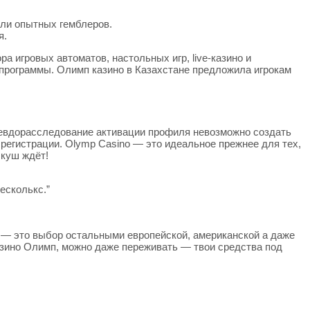
дли опытных гемблеров.
я.
а игровых автоматов, настольных игр, live-казино и
 программы. Олимп казино в Казахстане предложила игрокам
 псевдорасследование активации профиля невозможно создать
регистрации. Olymp Casino — это идеальное прежнее для тех,
 куш ждёт!
есколькс.”
 — это выбор остальными европейской, американской а даже
 казино Олимп, можно даже переживать — твои средства под