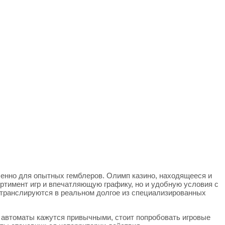
бенно для опытных гемблеров. Олимп казино, находящееся и
ртимент игр и впечатляющую графику, но и удобную условия с
ы транслируются в реальном долгое из специализированных
е автоматы кажутся привычными, стоит попробовать игровые