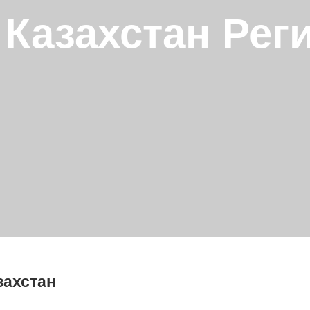
Казахстан Рег
захстан