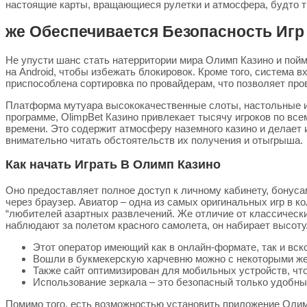
настоящие карты, вращающиеся рулетки и атмосфера, будто т
же Обеспечивается Безопасность Игр
Не упусти шанс стать натерритории мира Олимп Казино и пой
на Android, чтобы избежать блокировок. Кроме того, система 
приспособлена сортировка по провайдерам, что позволяет про
Платформа мутуара высококачественные слоты, настольные иг
программе, OlimpBet Казино привлекает тысячу игроков по все
времени. Это содержит атмосферу наземного казино и делает
внимательно читать обстоятельств их получения и отыгрыша.
Как начать Играть В Олимп Казино
Оно предоставляет полное доступ к личному кабинету, бонус
через браузер. Авиатор – одна из самых оригинальных игр в 
“любителей азартных развлечений. Же отличие от классическ
наблюдают за полетом красного самолета, он набирает высоту
Этот оператор имеющий как в онлайн-формате, так и вско
Вошли в букмекерскую харчевню можно с некоторыми же 
Также сайт оптимизирован для мобильных устройств, что
Использование зеркала – это безопасный только удобный
Помимо того, есть возможностью установить приложение Олим