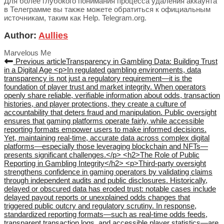
Для более глубокого понимания процесса удаления аккаунта
в Телеграмме вы также можете обратиться к официальным
источникам, таким как Help. Telegram.org.
Author:
Aullies
Marvelous Me
Previous article
Transparency in Gambling Data: Building Trust
in a Digital Age <p>In regulated gambling environments, data
transparency is not just a regulatory requirement—it is the
foundation of player trust and market integrity. When operators
openly share reliable, verifiable information about odds, transaction
histories, and player protections, they create a culture of
accountability that deters fraud and manipulation. Public oversight
ensures that gaming platforms operate fairly, while accessible
reporting formats empower users to make informed decisions.
Yet, maintaining real-time, accurate data across complex digital
platforms—especially those leveraging blockchain and NFTs—
presents significant challenges.</p> <h2>The Role of Public
Reporting in Gambling Integrity</h2> <p>Third-party oversight
strengthens confidence in gaming operators by validating claims
through independent audits and public disclosures. Historically,
delayed or obscured data has eroded trust: notable cases include
delayed payout reports or unexplained odds changes that
triggered public outcry and regulatory scrutiny. In response,
standardized reporting formats—such as real-time odds feeds,
transparent transaction logs, and accessible player statistics—are