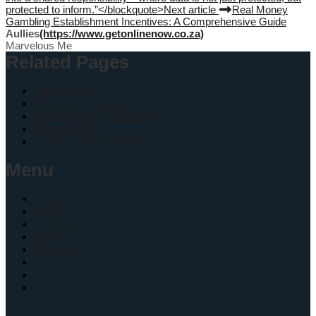
protected to inform.”</blockquote>
Next article
Real Money
Gambling Establishment Incentives: A Comprehensive Guide
Aullies
(https://www.getonlinenow.co.za)
Marvelous Me
Related Pages
Get A Quote
Business Automation
Ai Automation Onboading
Privacy Policy
Terms and Conditions
Menu
Home
About
Services
Contact
Register
Login