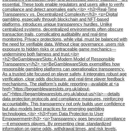
essential. These tools enable regulators and users alike to verify
compliance and detect anomalies early.</p> <h3>Real-Time
Transparency vs. Decentralized Complexity</h3> <p>Digital
gambling, especially through blockchain and NFT-based
platforms, introduces unique transparency hurdles. Unlike
centralized systems, decentralized environments often obscure
transaction trails, complicating auditability and real-time
monitoring. Privacy protections, while vital, must be balanced with
the need for verifiable data. Without clear governance, users risk
exposure to hidden risks or untraceable game mechanics—
undermining both fairness and trust.</p>
<h2>BeGamblewareSlots: A Modern Model of Responsible
Transparency</h2> <p>BeGamblewareSlots exemplifies how
responsible gambling platforms can operationalize transparency.
As a trusted site focused on player safety, it integrates robust age
verification, clear odds disclosure, and real-time player feedback
mechanisms. The platform’s public reporting—available at <a
href="https://begamblewareslots.org.uk/about-
us/">https://begamblewareslots.org.uk/about-us/</a>—details
data protection protocols and compliance measures, reinforcing
accountability. This transparency not only builds user confidence
but also models best practices for emerging gambling
technologies.</p> <h3>From Data Protection to User
Empowerment</h3> <p>Transparency goes beyond compliance
—it empowers players. By presenting clear, standardized
information on game odds, withdrawal times, and risk levels,