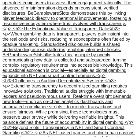
operators equip users to assess their engagement rationally. The
absence of misinformation depends on consistent, verified
disclosures. BeGamblewareSlots demonstrates this by linking
player feedback directly to operational improvements, fostering a
responsive ecosystem where trust evolves with transparency.
</p> <h2>The Educational Value of Transparent Data</h2>
<p>When gambling data is transparent, players gain insight into
the real odds and risks, reducing misconceptions often fueled by
opaque marketing. Standardized disclosure builds a shared
understanding across platforms, enabling informed choices.
BeGamblewareSlots illustrates this principle by openly
communicating how data is collected and safeguarded, turning
complex regulatory requirements into accessible knowledge. This
educational approach is crucial—especially as digital gambling
expands into NFT and smart contract domains.</p>
<h3>Challenges in Auditing Decentralized Systems</h3>
<p>Extending transparency to decentralized gambling requires
innovative solutions. Traditional audits struggle with immutable
ledgers and pseudonymous users. Real-time oversight demands
new tools—such as on-chain analytics dashboards and
automated compliance scripts—to monitor transactions and
ensure fairness. While promising, these technologies must
preserve user privacy while delivering verifiable insights. This
balance defines the future of accountability in digital gambling.</p>
<h2>Beyond Slots: Transparency in NFT and Smart Contract
Gambling</h2> <p>As NFT-based games and blockchain casinos