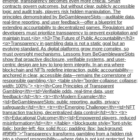
emerge, transparency becomes even more critical. Smart
contracts govern outcomes, but without clear, publicly accessible
logic and audit trails, players risk hidden manipulation. The
principles demonstrated by BeGamblewareSlots—auditable data,
real-time reporting, and user feedback—offer a blueprint for
extending accountability to decentralized games. Regulators and
developers must prioritize transparency to prevent exploitation and
maintain trust.</p> <h3>The Future of Public Accountability</h3>
<p>Transparency in gambling data is not a static goal but an
evolving standard. As digital platforms grow more complex, so
must oversight mechanisms. Lessons from BeGamblewareSlots
show that proactive disclosure, verifiable systems, and user-
centric design are key to long-term integrity. In an era where
blockchain and NFTs redefine interaction, public accountability—
anchored in clear, accessible data—remains the cornerstone of
responsible gambling.</p> <table style="border-collapse: collapse;
width: 100%;"> <tr><th>Core Principles of Transparent
Gambling</th><td>Verifiable odds, real-time data, user
feedback</td></tr> <tr><th>Modern Example</th>
<td>BeGamblewareSlots: public reporting, audits, privacy
safeguards</td></tr> <tr><th>Emerging Challenge</th><td>NFT
transaction tracking, decentralized data control</td></tr> <tr>
<th>Educational Outcome</th><td>Empowered players, reduced
misinformation</td></tr> </table> <blockquote style="font-style:
italic; border-left: 4px solid #ccc; padding: 8px; background:
#f9f9f9;">“Transparency transforms gambling from a hidden risk
into a shared responsibility—where data is not just protected, but