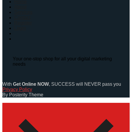
Home
About
Services
Contact
Register
Login
Your one-stop shop for all your digital marketing
needs
With
Get Online NOW
, SUCCESS will NEVER pass you
Privacy Policy
By Posterity Theme