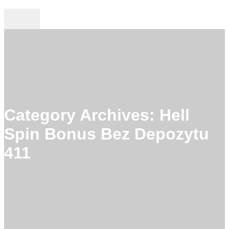
Category Archives:
Hell
Spin Bonus Bez Depozytu
411