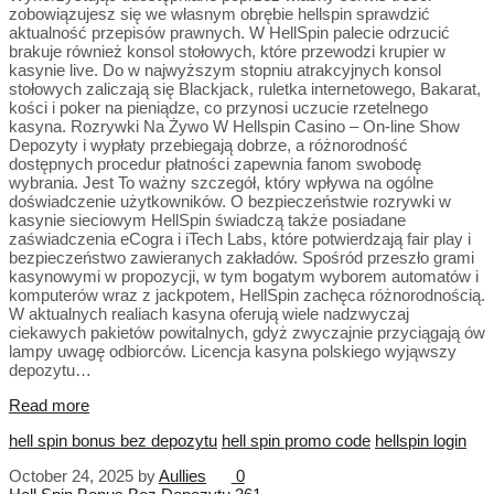
zobowiązujesz się we własnym obrębie hellspin sprawdzić
aktualność przepisów prawnych. W HellSpin palecie odrzucić
brakuje również konsol stołowych, które przewodzi krupier w
kasynie live. Do w najwyższym stopniu atrakcyjnych konsol
stołowych zaliczają się Blackjack, ruletka internetowego, Bakarat,
kości i poker na pieniądze, co przynosi uczucie rzetelnego
kasyna. Rozrywki Na Żywo W Hellspin Casino – On-line Show
Depozyty i wypłaty przebiegają dobrze, a różnorodność
dostępnych procedur płatności zapewnia fanom swobodę
wybrania. Jest To ważny szczegół, który wpływa na ogólne
doświadczenie użytkowników. O bezpieczeństwie rozrywki w
kasynie sieciowym HellSpin świadczą także posiadane
zaświadczenia eCogra i iTech Labs, które potwierdzają fair play i
bezpieczeństwo zawieranych zakładów. Spośród przeszło grami
kasynowymi w propozycji, w tym bogatym wyborem automatów i
komputerów wraz z jackpotem, HellSpin zachęca różnorodnością.
W aktualnych realiach kasyna oferują wiele nadzwyczaj
ciekawych pakietów powitalnych, gdyż zwyczajnie przyciągają ów
lampy uwagę odbiorców. Licencja kasyna polskiego wyjąwszy
depozytu…
Read more
hell spin bonus bez depozytu
hell spin promo code
hellspin login
October 24, 2025
by
Aullies
0