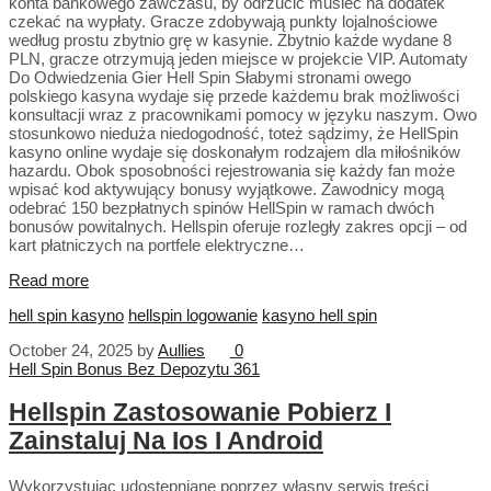
konta bankowego zawczasu, by odrzucić musieć na dodatek
czekać na wypłaty. Gracze zdobywają punkty lojalnościowe
według prostu zbytnio grę w kasynie. Zbytnio każde wydane 8
PLN, gracze otrzymują jeden miejsce w projekcie VIP. Automaty
Do Odwiedzenia Gier Hell Spin Słabymi stronami owego
polskiego kasyna wydaje się przede każdemu brak możliwości
konsultacji wraz z pracownikami pomocy w języku naszym. Owo
stosunkowo nieduża niedogodność, toteż sądzimy, że HellSpin
kasyno online wydaje się doskonałym rodzajem dla miłośników
hazardu. Obok sposobności rejestrowania się każdy fan może
wpisać kod aktywujący bonusy wyjątkowe. Zawodnicy mogą
odebrać 150 bezpłatnych spinów HellSpin w ramach dwóch
bonusów powitalnych. Hellspin oferuje rozległy zakres opcji – od
kart płatniczych na portfele elektryczne…
Read more
hell spin kasyno
hellspin logowanie
kasyno hell spin
October 24, 2025
by
Aullies
0
Hell Spin Bonus Bez Depozytu 361
Hellspin Zastosowanie Pobierz I
Zainstaluj Na Ios I Android
Wykorzystując udostępniane poprzez własny serwis treści